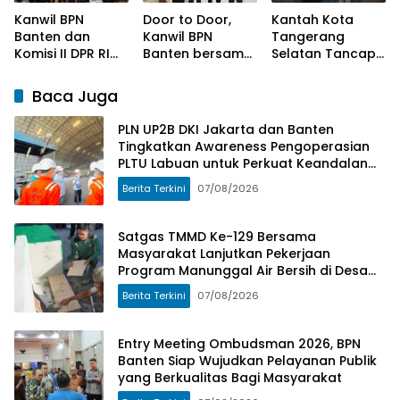
Keandalan
Umbele
Kanwil BPN
Door to Door,
Kantah Kota
Pasokan Listrik
Banten dan
Kanwil BPN
Tangerang
Komisi II DPR RI
Banten bersama
Selatan Tancap
Sosialisasi
Komisi II DPR RI
Gas Laksanakan
Program
Serahkan
Program
Baca Juga
Kementerian
Sertipikat
Pengukuran
ATR/BPN
Kepada
Terjadwal
PLN UP2B DKI Jakarta dan Banten
Masyarakat
Tingkatkan Awareness Pengoperasian
PLTU Labuan untuk Perkuat Keandalan
Pasokan Listrik
Berita Terkini
07/08/2026
Satgas TMMD Ke-129 Bersama
Masyarakat Lanjutkan Pekerjaan
Program Manunggal Air Bersih di Desa
Umbele
Berita Terkini
07/08/2026
Entry Meeting Ombudsman 2026, BPN
Banten Siap Wujudkan Pelayanan Publik
yang Berkualitas Bagi Masyarakat