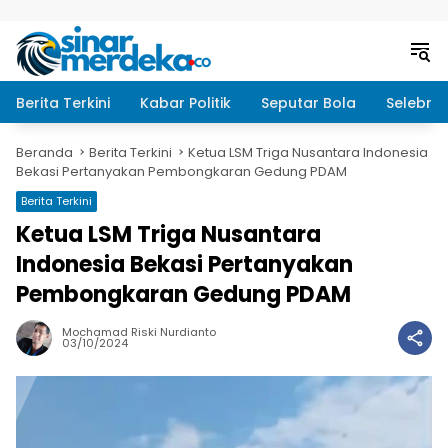
Langsung ke konten
Berita Terkini
Kabar Politik
Seputar Bola
Selebrit
Beranda
Berita Terkini
Ketua LSM Triga Nusantara Indonesia
Bekasi Pertanyakan Pembongkaran Gedung PDAM
Berita Terkini
Ketua LSM Triga Nusantara
Indonesia Bekasi Pertanyakan
Pembongkaran Gedung PDAM
Mochamad Riski Nurdianto
03/10/2024