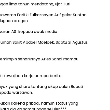
n lima tahun mendatang, ujar Turi
sawaran Farifki Zulkarnayen Arif gelar Suntan
dugaan arogan
awaran AS kepada awak media
Rumah Sakit Abdoel Moeloek, Sabtu 31 Agustus
 pemimpin seharusnya Aries Sandi mampu
ki kewajiban kerja berupa berita.
nyak yang share tentang sikap calon Bupati
epada wartawan,
ukan karena pribadi, namun status yang
kata dia via sambungan seluler.***