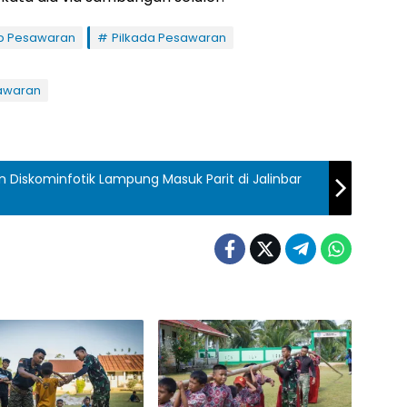
 Pesawaran
Pilkada Pesawaran
sawaran
n Diskominfotik Lampung Masuk Parit di Jalinbar