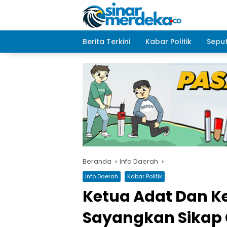
Langsung
ke
konten
Berita Terkini
Kabar Politik
Seput
Beranda
Info Daerah
Info Daerah
Kabar Politik
Ketua Adat Dan K
Sayangkan Sikap 