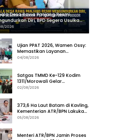
ala Desa Rawa Panjang Resmi
gundurkan Diri, BPD Segera Usulkan
 kepada Bupati Bogor
08/2026
Ujian PPAT 2026, Wamen Ossy:
Memastikan Layanan
Pertanahan dari PPAT yang
04/08/2026
Kompeten, Profesional dan
Berintegritas
Satgas TMMD Ke-129 Kodim
1311/Morowali Gelar
Penyuluhan Mitigasi Bencana
02/08/2026
untuk Warga
373,6 Ha Laut Batam di Kavling,
Kementerian ATR/BPN Lakukan
Investigasi
05/08/2026
Menteri ATR/BPN Jamin Proses