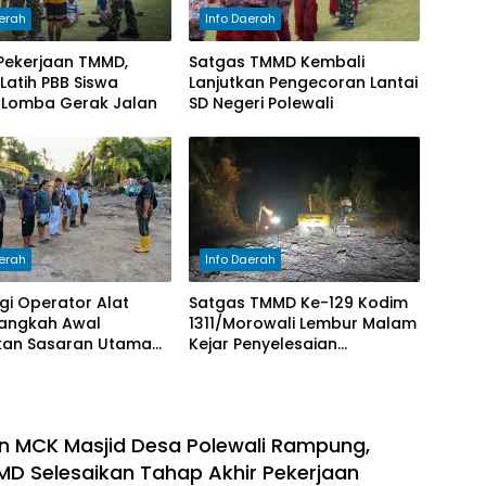
aerah
Info Daerah
 Pekerjaan TMMD,
Satgas TMMD Kembali
Latih PBB Siswa
Lanjutkan Pengecoran Lantai
 Lomba Gerak Jalan
SD Negeri Polewali
aerah
Info Daerah
gi Operator Alat
Satgas TMMD Ke-129 Kodim
Langkah Awal
1311/Morowali Lembur Malam
kan Sasaran Utama
Kejar Penyelesaian
e-129 Kodim
Pembukaan Jalan
rowali
 MCK Masjid Desa Polewali Rampung,
D Selesaikan Tahap Akhir Pekerjaan