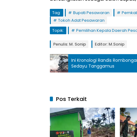
Tag:
Bupati Pesawaran
Pemkab
Tokoh Adat Pesawaran
Topik:
Pemilihan Kepala Daerah Pe
Penulis: M. Sonip
Editor: M.Sonip
Ini Kronologi Randis Rombonga
Sedayu Tanggamus
Pos Terkait