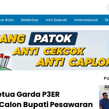
ar Bola
Selebritas
Info Daerah
Internasional
Ek
Po
etua Garda P3ER
Calon Bupati Pesawaran