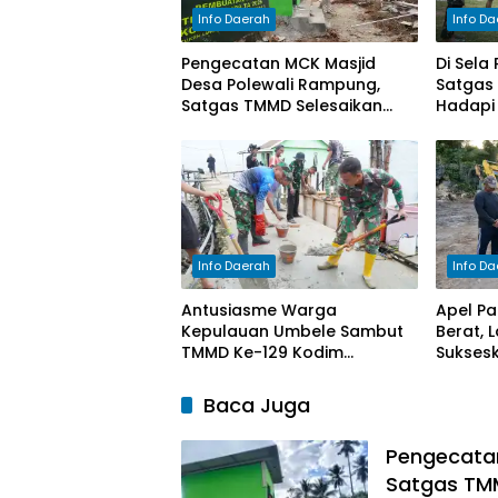
Info Daerah
Info D
Pengecatan MCK Masjid
Di Sela
Desa Polewali Rampung,
Satgas 
Satgas TMMD Selesaikan
Hadapi
Tahap Akhir Pekerjaan
Info Daerah
Info D
Antusiasme Warga
Apel Pa
Kepulauan Umbele Sambut
Berat, 
TMMD Ke-129 Kodim
Sukses
1311/Morowali
TMMD K
1311/Mo
Baca Juga
Pengecatan
Satgas TMM