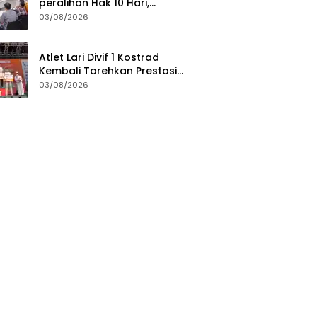
peralihan Hak 10 Hari,
Pengukuran Terjadwal Waktu
03/08/2026
Tunggu 7 Hari
Atlet Lari Divif 1 Kostrad
Kembali Torehkan Prestasi
Gemilang di Berbagai Ajang
03/08/2026
Lari Nasional