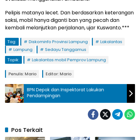
Pelipis matanya lecet. Dan berdasarkan keterangan
saksi, mobil hanya diganti ban yang pecah dan
kembali melanjutkan perjalanan, ujar Kuswanto.***
Tag:
Diskominfo Provinsi Lampung
Lakalantas
Lampung
Sedayu Tanggamus
Topik:
Lakalantas mobil Pemprov Lampung
Penulis: Mario
Editor: Mario
BPN Depok dan Inspektorat Lakukan
Pendampingan
Pos Terkait