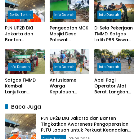
Berita Terkini
Info Daerah
Info Daerah
PLN UP2B DKI
Pengecatan MCK
Di Sela Pekerjaan
Jakarta dan
Masjid Desa
TMMD, Satgas
Banten
Polewali
Latih PBB Siswa
Tingkatkan
Rampung,
Hadapi Lomba
Awareness
Satgas TMMD
Gerak Jalan
Pengoperasian
Selesaikan
PLTU Labuan
Tahap Akhir
Info Daerah
Info Daerah
Info Daerah
untuk Perkuat
Pekerjaan
Keandalan
Satgas TMMD
Antusiasme
Apel Pagi
Pasokan Listrik
Kembali
Warga
Operator Alat
Lanjutkan
Kepulauan
Berat, Langkah
Pengecoran
Umbele Sambut
Awal Sukseskan
Lantai SD Negeri
TMMD Ke-129
Sasaran Utama
Baca Juga
Polewali
Kodim
TMMD Ke-129
1311/Morowali
Kodim
PLN UP2B DKI Jakarta dan Banten
1311/Morowali
Tingkatkan Awareness Pengoperasian
PLTU Labuan untuk Perkuat Keandalan
Pasokan Listrik
Berita Terkini
07/08/2026