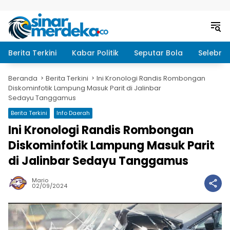
Langsung ke konten
Berita Terkini
Kabar Politik
Seputar Bola
Selebrit
Beranda
Berita Terkini
Ini Kronologi Randis Rombongan
Diskominfotik Lampung Masuk Parit di Jalinbar
Sedayu Tanggamus
Berita Terkini
Info Daerah
Ini Kronologi Randis Rombongan
Diskominfotik Lampung Masuk Parit
di Jalinbar Sedayu Tanggamus
Mario
02/09/2024