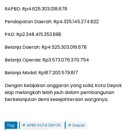
RAPBD: Rp4.625.303.018.678
Pendapatan Daerah: Rp4.325.145.274.822
PAD: Rp2.348.415.353.898
Belanja Daerah: Rp4.525.303.018.678
Belanja Operasi: Rp3.573.076.370.754
Belanja Modal: Rp917.200.579.817
Dengan kebijakan anggaran yang solid, Kota Depok
siap melangkah lebih jauh dalam pembangunan
berkelanjutan demi kesejahteraan warganya.
Tag:
APBD KOTA DEPOK
Depok