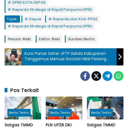
DPRD KOTA DEPOK
Raperda Strategis di Rapat Paripurna DPRD
Topik:
Depok
Raperda dan KUA-PPAS
Raperda Strategis di Rapat Paripurna DPRD
Penulis: Riski
Editor: Riski
Sumber Berita
Kursi Panas Selter JPTP Sekda Kabupaten
Tanggamus Menuai Sorotan Nilai Passing
Grade Peserta Ukom
Pos Terkait
Berita Terkini
Berita Terkini
Berita Terkini
Satgas TMMD
PLN UP2B DKI
Satgas TMMD