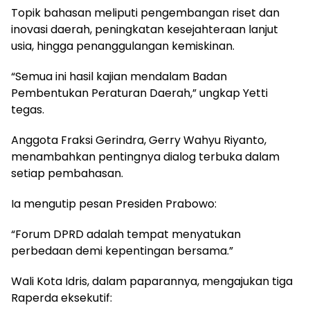
Topik bahasan meliputi pengembangan riset dan
inovasi daerah, peningkatan kesejahteraan lanjut
usia, hingga penanggulangan kemiskinan.
“Semua ini hasil kajian mendalam Badan
Pembentukan Peraturan Daerah,” ungkap Yetti
tegas.
Anggota Fraksi Gerindra, Gerry Wahyu Riyanto,
menambahkan pentingnya dialog terbuka dalam
setiap pembahasan.
Ia mengutip pesan Presiden Prabowo:
“Forum DPRD adalah tempat menyatukan
perbedaan demi kepentingan bersama.”
Wali Kota Idris, dalam paparannya, mengajukan tiga
Raperda eksekutif: