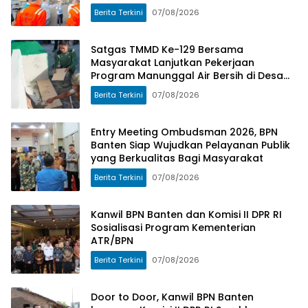
Pasokan Listrik
Berita Terkini
07/08/2026
Satgas TMMD Ke-129 Bersama
Masyarakat Lanjutkan Pekerjaan
Program Manunggal Air Bersih di Desa
Umbele
Berita Terkini
07/08/2026
Entry Meeting Ombudsman 2026, BPN
Banten Siap Wujudkan Pelayanan Publik
yang Berkualitas Bagi Masyarakat
Berita Terkini
07/08/2026
Kanwil BPN Banten dan Komisi II DPR RI
Sosialisasi Program Kementerian
ATR/BPN
Berita Terkini
07/08/2026
Door to Door, Kanwil BPN Banten