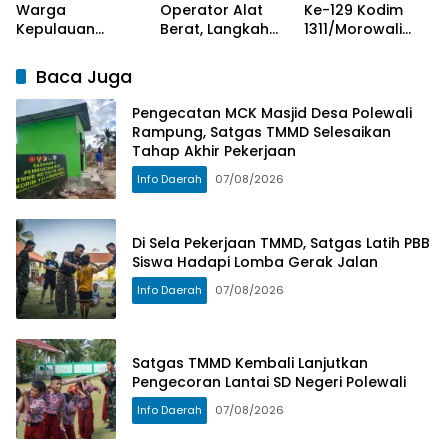
Warga
Operator Alat
Ke-129 Kodim
Kepulauan
Berat, Langkah
1311/Morowali
Umbele Sambut
Awal Sukseskan
Lembur Malam
TMMD Ke-129
Sasaran Utama
Kejar
Baca Juga
Kodim
TMMD Ke-129
Penyelesaian
1311/Morowali
Kodim
Pembukaan
Pengecatan MCK Masjid Desa Polewali
1311/Morowali
Jalan
Rampung, Satgas TMMD Selesaikan
Tahap Akhir Pekerjaan
Info Daerah
07/08/2026
Di Sela Pekerjaan TMMD, Satgas Latih PBB
Siswa Hadapi Lomba Gerak Jalan
Info Daerah
07/08/2026
Satgas TMMD Kembali Lanjutkan
Pengecoran Lantai SD Negeri Polewali
Info Daerah
07/08/2026