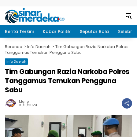
Langsung ke konten
Berita Terkini
Kabar Politik
Seputar Bola
Selebrit
Beranda
Info Daerah
Tim Gabungan Razia Narkoba Polres
Tanggamus Temukan Pengguna Sabu
Info Daerah
Tim Gabungan Razia Narkoba Polres
Tanggamus Temukan Pengguna
Sabu
Mario
10/11/2024