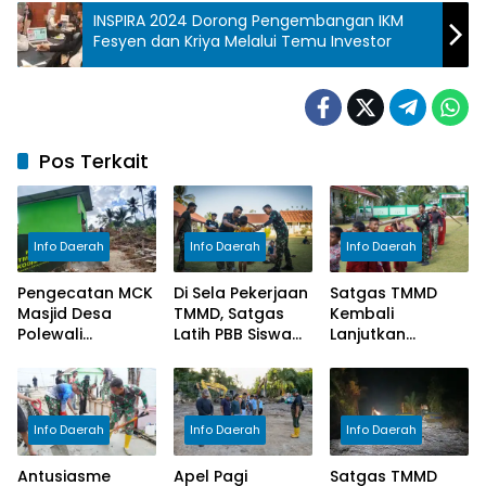
INSPIRA 2024 Dorong Pengembangan IKM
Fesyen dan Kriya Melalui Temu Investor
Pos Terkait
Info Daerah
Info Daerah
Info Daerah
Pengecatan MCK
Di Sela Pekerjaan
Satgas TMMD
Masjid Desa
TMMD, Satgas
Kembali
Polewali
Latih PBB Siswa
Lanjutkan
Rampung,
Hadapi Lomba
Pengecoran
Satgas TMMD
Gerak Jalan
Lantai SD Negeri
Selesaikan
Polewali
Tahap Akhir
Info Daerah
Info Daerah
Info Daerah
Pekerjaan
Antusiasme
Apel Pagi
Satgas TMMD