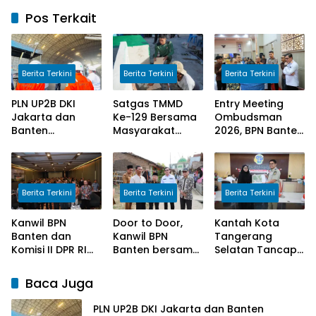
Pos Terkait
Berita Terkini
Berita Terkini
Berita Terkini
PLN UP2B DKI
Satgas TMMD
Entry Meeting
Jakarta dan
Ke-129 Bersama
Ombudsman
Banten
Masyarakat
2026, BPN Banten
Tingkatkan
Lanjutkan
Siap Wujudkan
Awareness
Pekerjaan
Pelayanan Publik
Pengoperasian
Program
yang Berkualitas
PLTU Labuan
Manunggal Air
Bagi Masyarakat
Berita Terkini
Berita Terkini
Berita Terkini
untuk Perkuat
Bersih di Desa
Keandalan
Umbele
Kanwil BPN
Door to Door,
Kantah Kota
Pasokan Listrik
Banten dan
Kanwil BPN
Tangerang
Komisi II DPR RI
Banten bersama
Selatan Tancap
Sosialisasi
Komisi II DPR RI
Gas Laksanakan
Program
Serahkan
Program
Baca Juga
Kementerian
Sertipikat
Pengukuran
ATR/BPN
Kepada
Terjadwal
PLN UP2B DKI Jakarta dan Banten