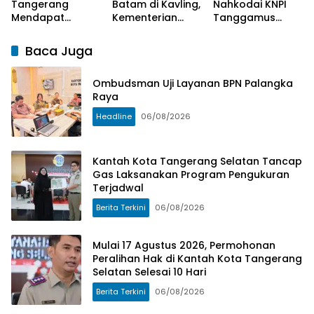
Tangerang
Batam di Kavling,
Nahkodai KNPI
Mendapat
Kementerian
Tanggamus
Apresiasi dari
ATR/BPN Lakukan
Periode 2026-
Masyarakat
Investigasi
2029.
Baca Juga
Pelaksanaan
Program
Ombudsman Uji Layanan BPN Palangka
Pengukuran
Raya
Terjadwal
Headline
06/08/2026
Kantah Kota Tangerang Selatan Tancap
Gas Laksanakan Program Pengukuran
Terjadwal
Berita Terkini
06/08/2026
Mulai 17 Agustus 2026, Permohonan
Peralihan Hak di Kantah Kota Tangerang
Selatan Selesai 10 Hari
Berita Terkini
06/08/2026