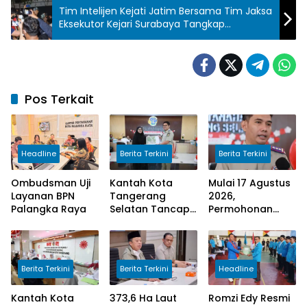
Tim Intelijen Kejati Jatim Bersama Tim Jaksa
Eksekutor Kejari Surabaya Tangkap
Terpidana Gregrorius Ronald
Pos Terkait
Headline
Berita Terkini
Berita Terkini
Ombudsman Uji
Kantah Kota
Mulai 17 Agustus
Layanan BPN
Tangerang
2026,
Palangka Raya
Selatan Tancap
Permohonan
Gas Laksanakan
Peralihan Hak di
Program
Kantah Kota
Pengukuran
Tangerang
Terjadwal
Selatan Selesai
Berita Terkini
Berita Terkini
Headline
10 Hari
Kantah Kota
373,6 Ha Laut
Romzi Edy Resmi