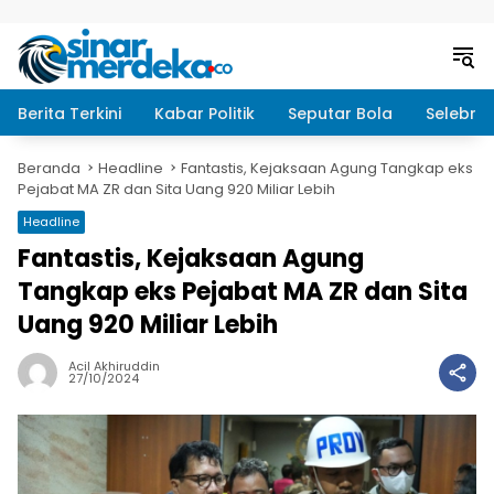
Langsung ke konten
Berita Terkini
Kabar Politik
Seputar Bola
Selebrit
Beranda
Headline
Fantastis, Kejaksaan Agung Tangkap eks
Pejabat MA ZR dan Sita Uang 920 Miliar Lebih
Headline
Fantastis, Kejaksaan Agung
Tangkap eks Pejabat MA ZR dan Sita
Uang 920 Miliar Lebih
Acil Akhiruddin
27/10/2024