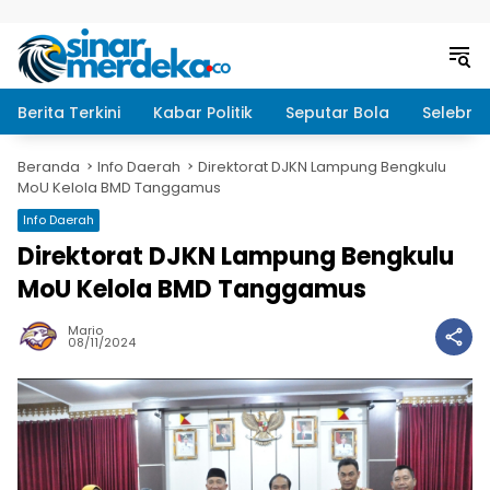
Langsung ke konten
Berita Terkini
Kabar Politik
Seputar Bola
Selebrit
Beranda
Info Daerah
Direktorat DJKN Lampung Bengkulu
MoU Kelola BMD Tanggamus
Info Daerah
Direktorat DJKN Lampung Bengkulu
MoU Kelola BMD Tanggamus
Mario
08/11/2024