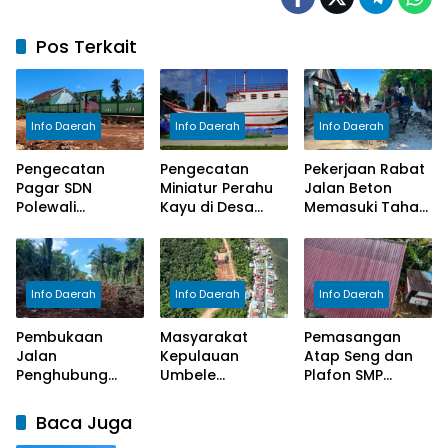
Pos Terkait
Info Daerah
Info Daerah
Info Daerah
Pengecatan
Pengecatan
Pekerjaan Rabat
Pagar SDN
Miniatur Perahu
Jalan Beton
Polewali
Kayu di Desa
Memasuki Tahap
Rampung,
Umbele Telah
Finishing
Satgas TMMD
Selesai
Tingkatkan
Kerapian
Info Daerah
Info Daerah
Info Daerah
Fasilitas Sekolah
Pembukaan
Masyarakat
Pemasangan
Jalan
Kepulauan
Atap Seng dan
Penghubung
Umbele
Plafon SMP
Kepulauan
Bersyukur, Jalan
Negeri 2 Bungku
Umbele Hampir
yang Selama Ini
Selatan
Baca Juga
Rampung Berkat
Dinantikan Kini
Rampung