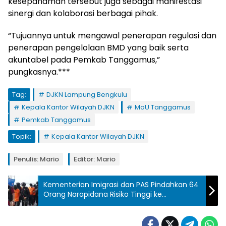
kesepahaman tersebut juga sebagai manifestasi
sinergi dan kolaborasi berbagai pihak.
“Tujuannya untuk mengawal penerapan regulasi dan
penerapan pengelolaan BMD yang baik serta
akuntabel pada Pemkab Tanggamus,”
pungkasnya.***
Tag:
DJKN Lampung Bengkulu
Kepala Kantor Wilayah DJKN
MoU Tanggamus
Pemkab Tanggamus
Topik:
Kepala Kantor Wilayah DJKN
Penulis: Mario
Editor: Mario
Kementerian Imigrasi dan PAS Pindahkan 64
Orang Narapidana Risiko Tinggi ke
Nusakambangan