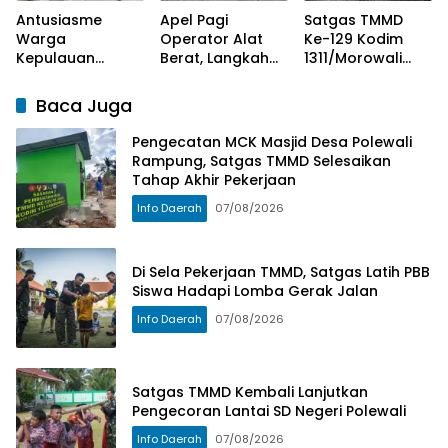
Antusiasme
Apel Pagi
Satgas TMMD
Warga
Operator Alat
Ke-129 Kodim
Kepulauan
Berat, Langkah
1311/Morowali
Umbele Sambut
Awal Sukseskan
Lembur Malam
TMMD Ke-129
Sasaran Utama
Kejar
Baca Juga
Kodim
TMMD Ke-129
Penyelesaian
1311/Morowali
Kodim
Pembukaan
Pengecatan MCK Masjid Desa Polewali
1311/Morowali
Jalan
Rampung, Satgas TMMD Selesaikan
Tahap Akhir Pekerjaan
Info Daerah
07/08/2026
Di Sela Pekerjaan TMMD, Satgas Latih PBB
Siswa Hadapi Lomba Gerak Jalan
Info Daerah
07/08/2026
Satgas TMMD Kembali Lanjutkan
Pengecoran Lantai SD Negeri Polewali
Info Daerah
07/08/2026