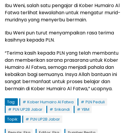
Ibu Weni, salah satu pengajar di Kober Humairo Al
Fatwa terlihat kewalahan untuk mengatur murid-
muridnya yang menyerbu bermain.
Ibu Weni pun turut menyampaikan rasa terima
kasihnya kepada PLN.
“Terima kasih kepada PLN yang telah membantu
dan memberikan sarana prasarana untuk Kober
Humairo Al Fatwa, semoga menjadi pahala dan
kebaikan bagi semuanya. Insya Allah bantuan ini
sangat bermanfaat untuk proses belajar dan
bermain di Kober Humairo Al Fatwa,” ucapnya.
Tag:
Kober Humairo Al Fatwa
PLN Peduli
PLN UP2B Jabar
Srikandi
YBM
Topik:
PLN UP2B Jabar
Penulis: Eka
Editor: Eka
Sumber Berita