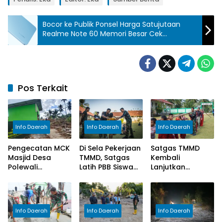
Bocor ke Publik Ponsel Harga Satujutaan
Realme Note 60 Memori Besar Cek
Spesifikasinya
Pos Terkait
Info Daerah
Info Daerah
Info Daerah
Pengecatan MCK
Di Sela Pekerjaan
Satgas TMMD
Masjid Desa
TMMD, Satgas
Kembali
Polewali
Latih PBB Siswa
Lanjutkan
Rampung,
Hadapi Lomba
Pengecoran
Satgas TMMD
Gerak Jalan
Lantai SD Negeri
Selesaikan
Polewali
Tahap Akhir
Info Daerah
Info Daerah
Info Daerah
Pekerjaan