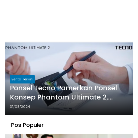
Berita Terkini
Ponsel Tecno Pamerkan Ponsel
Konsep Phantom Ultimate 2,
Ponsel dengan Tiga Lipatan
31/08/2024
Pos Populer