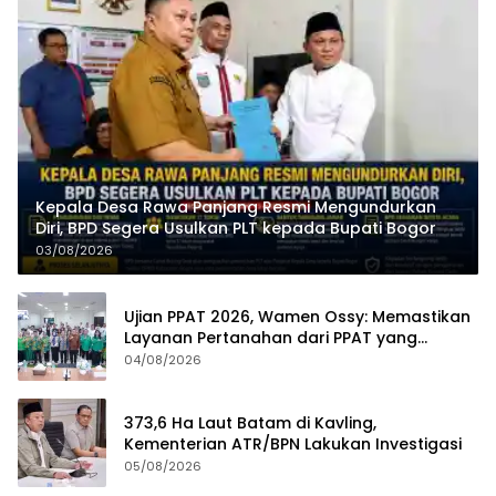
Kepala Desa Rawa Panjang Resmi Mengundurkan
Diri, BPD Segera Usulkan PLT kepada Bupati Bogor
03/08/2026
Ujian PPAT 2026, Wamen Ossy: Memastikan
Layanan Pertanahan dari PPAT yang
Kompeten, Profesional dan Berintegritas
04/08/2026
373,6 Ha Laut Batam di Kavling,
Kementerian ATR/BPN Lakukan Investigasi
05/08/2026