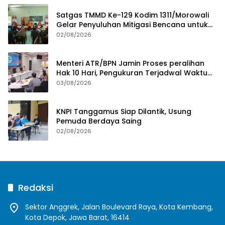
Satgas TMMD Ke-129 Kodim 1311/Morowali
Gelar Penyuluhan Mitigasi Bencana untuk
Warga
02/08/2026
Menteri ATR/BPN Jamin Proses peralihan
Hak 10 Hari, Pengukuran Terjadwal Waktu
Tunggu 7 Hari
03/08/2026
KNPI Tanggamus Siap Dilantik, Usung
Pemuda Berdaya Saing
02/08/2026
Redaksi
Sektor Anggrek, Jalan Boulevard Raya, Kota Kembang,
Kota Depok, Jawa Barat, 16414