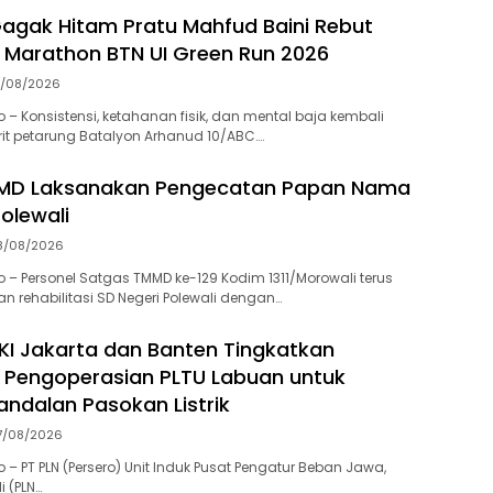
agak Hitam Pratu Mahfud Baini Rebut
ll Marathon BTN UI Green Run 2026
0/08/2026
 – Konsistensi, ketahanan fisik, dan mental baja kembali
urit petarung Batalyon Arhanud 10/ABC….
MD Laksanakan Pengecatan Papan Nama
olewali
8/08/2026
 – Personel Satgas TMMD ke-129 Kodim 1311/Morowali terus
rehabilitasi SD Negeri Polewali dengan…
KI Jakarta dan Banten Tingkatkan
 Pengoperasian PLTU Labuan untuk
andalan Pasokan Listrik
7/08/2026
– PT PLN (Persero) Unit Induk Pusat Pengatur Beban Jawa,
i (PLN…