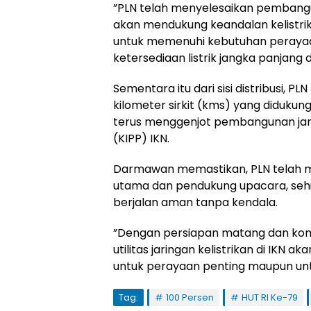
”PLN telah menyelesaikan pembangun
akan mendukung keandalan kelistrika
untuk memenuhi kebutuhan perayaan
ketersediaan listrik jangka panjang 
Sementara itu dari sisi distribusi, 
kilometer sirkit (kms) yang didukun
terus menggenjot pembangunan jari
(KIPP) IKN.
Darmawan memastikan, PLN telah men
utama dan pendukung upacara, seh
berjalan aman tanpa kendala.
”Dengan persiapan matang dan kom
utilitas jaringan kelistrikan di IKN
untuk perayaan penting maupun un
Tag:
100 Persen
HUT RI Ke-79