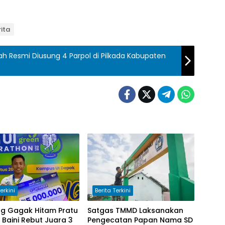
ita
h Resmi Diusung 4 Parpol di Pilkada Kabupaten
erkini
Berita Terkini
ng Gagak Hitam Pratu
Satgas TMMD Laksanakan
Baini Rebut Juara 3
Pengecatan Papan Nama SD