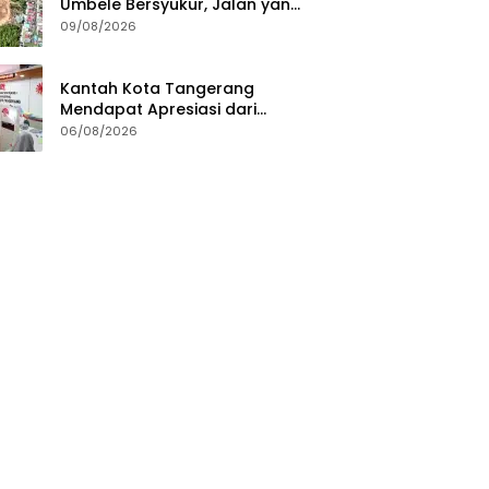
Umbele Bersyukur, Jalan yang
Selama Ini Dinantikan Kini
09/08/2026
Terwujud
Kantah Kota Tangerang
Mendapat Apresiasi dari
Masyarakat Pelaksanaan
06/08/2026
Program Pengukuran
Terjadwal