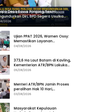
ala Desa Rawa Panjang Resmi
gundurkan Diri, BPD Segera Usulkan
 kepada Bupati Bogor
08/2026
Ujian PPAT 2026, Wamen Ossy:
Memastikan Layanan
Pertanahan dari PPAT yang
04/08/2026
Kompeten, Profesional dan
Berintegritas
373,6 Ha Laut Batam di Kavling,
Kementerian ATR/BPN Lakukan
Investigasi
05/08/2026
Menteri ATR/BPN Jamin Proses
peralihan Hak 10 Hari,
Pengukuran Terjadwal Waktu
03/08/2026
Tunggu 7 Hari
Masyarakat Kepulauan