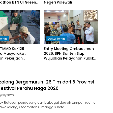
rathon BTN UI Green
Negeri Polewali
26
erkini
Berita Terkini
 TMMD Ke-129
Entry Meeting Ombudsman
a Masyarakat
2026, BPN Banten Siap
an Pekerjaan
Wujudkan Pelayanan Publik
m Manunggal Air
yang Berkualitas Bagi
di Desa Umbele
Masyarakat
along Bergemuruh! 26 Tim dari 6 Provinsi
estival Perahu Naga 2026
0/08/2026
o– Ratusan pendayung dari berbagai daerah tumpah ruah di
awakalong, Kecamatan Cimanggis, Kota…