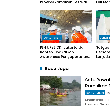
Provinsi Ramaikan Festival
Full Ma
Perahu Naga 2026
Run 20
Berita Terkini
Berita T
PLN UP2B DKI Jakarta dan
Satgas
Banten Tingkatkan
Bersam
Awareness Pengoperasian
Lanjutk
PLTU Labuan untuk Perkuat
Progra
Keandalan Pasokan Listrik
Bersih 
Baca Juga
Setu Rawak
Ramaikan F
Berita Terkini
1
Sinarmerdeka.c
kawasan Setu R