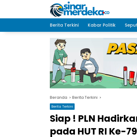
Langsung
ke
konten
Berita Terkini
Kabar Politik
Seput
Beranda
Berita Terkini
Berita Terkini
Siap ! PLN Hadirkan
pada HUT RI Ke-79 