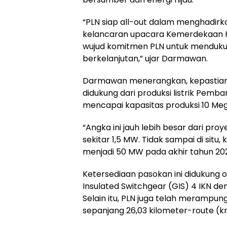
“PLN siap all-out dalam menghadirkan
kelancaran upacara Kemerdekaan HUT
wujud komitmen PLN untuk menduku
berkelanjutan,” ujar Darmawan.
Darmawan menerangkan, kepastian kea
didukung dari produksi listrik Pemba
mencapai kapasitas produksi 10 Me
“Angka ini jauh lebih besar dari proy
sekitar 1,5 MW. Tidak sampai di situ,
menjadi 50 MW pada akhir tahun 2024
Ketersediaan pasokan ini didukung 
Insulated Switchgear (GIS) 4 IKN d
Selain itu, PLN juga telah merampu
sepanjang 26,03 kilometer-route (k