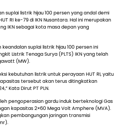
 suplai listrik hijau 100 persen yang andal demi
 RI ke-79 di IKN Nusantara. Hal ini merupakan
ng IKN sebagai kota masa depan yang
ndalan suplai listrik hijau 100 persen ini
ngkit Listrik Tenaga Surya (PLTS) IKN yang telah
gawatt (MW).
eksi kebutuhan listrik untuk perayaan HUT RI, yaitu
 kapasitas tersebut akan terus ditingkatkan
,” Kata Dirut PT PLN.
oleh pengoperasian gardu induk berteknologi Gas
engan kapasitas 2×60 Mega Volt Amphere (MVA).
ngkan pembangungan jaringan transmisi
mr).