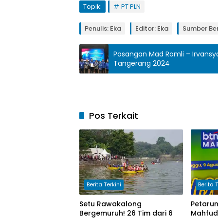
Topik:
PT PLN
Penulis: Eka
Editor: Eka
Sumber Ber
Pasangan Mad Romli – Irvansya
Tangerang 2024
Pos Terkait
Berita Terkini
Berita T
Setu Rawakalong
Petaru
Bergemuruh! 26 Tim dari 6
Mahfud 