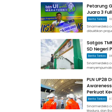
Petarung G
Juara 3 Fu
Berita Terkini
1
Sinarmerdeka.co
dibuktikan praj
Satgas TM
SD Negeri P
Berita Terkini
0
Sinarmerdeka.co
menyempurnakan 
PLN UP2B D
Awareness
Perkuat Ke
Berita Terkini
0
Sinarmerdeka.co 
Madura, dan Bal