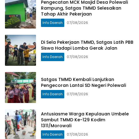
Pengecatan MCK Masjid Desa Polewali
1311/Morowali
Jalan
Rampung, Satgas TMMD Selesaikan
Tahap Akhir Pekerjaan
Info Daerah
07/08/2026
Di Sela Pekerjaan TMMD, Satgas Latih PBB
Siswa Hadapi Lomba Gerak Jalan
Info Daerah
07/08/2026
Satgas TMMD Kembali Lanjutkan
Pengecoran Lantai SD Negeri Polewali
Info Daerah
07/08/2026
Antusiasme Warga Kepulauan Umbele
Sambut TMMD Ke-129 Kodim
1311/Morowali
Info Daerah
07/08/2026