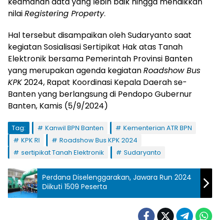
keamanan data yang lebih baik hingga menaikkan
nilai
Registering Property
.
Hal tersebut disampaikan oleh Sudaryanto saat
kegiatan Sosialisasi Sertipikat Hak atas Tanah
Elektronik bersama Pemerintah Provinsi Banten
yang merupakan agenda kegiatan
Roadshow Bus
KPK
2024, Rapat Koordinasi Kepala Daerah se-
Banten yang berlangsung di Pendopo Gubernur
Banten, Kamis (5/9/2024)
Tag:
Kanwil BPN Banten
Kementerian ATR BPN
KPK RI
Roadshow Bus KPK 2024
sertipikat Tanah Elektronik
Sudaryanto
Perdana Diselenggarakan, Jawara Run 2024
Diikuti 1509 Peserta