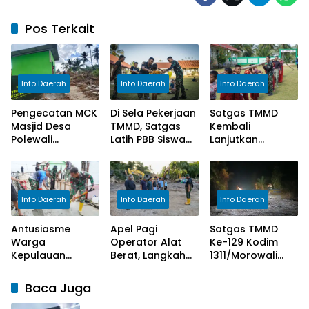
Pos Terkait
Info Daerah
Info Daerah
Info Daerah
Pengecatan MCK
Di Sela Pekerjaan
Satgas TMMD
Masjid Desa
TMMD, Satgas
Kembali
Polewali
Latih PBB Siswa
Lanjutkan
Rampung,
Hadapi Lomba
Pengecoran
Satgas TMMD
Gerak Jalan
Lantai SD Negeri
Selesaikan
Polewali
Tahap Akhir
Info Daerah
Info Daerah
Info Daerah
Pekerjaan
Antusiasme
Apel Pagi
Satgas TMMD
Warga
Operator Alat
Ke-129 Kodim
Kepulauan
Berat, Langkah
1311/Morowali
Umbele Sambut
Awal Sukseskan
Lembur Malam
TMMD Ke-129
Sasaran Utama
Kejar
Baca Juga
Kodim
TMMD Ke-129
Penyelesaian
1311/Morowali
Kodim
Pembukaan