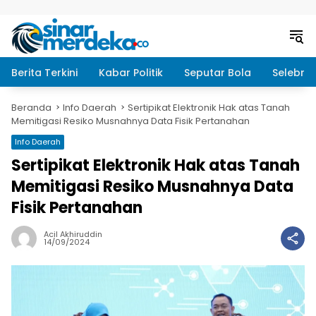
Langsung ke konten
Berita Terkini
Kabar Politik
Seputar Bola
Selebrit
Beranda
Info Daerah
Sertipikat Elektronik Hak atas Tanah
Memitigasi Resiko Musnahnya Data Fisik Pertanahan
Info Daerah
Sertipikat Elektronik Hak atas Tanah
Memitigasi Resiko Musnahnya Data
Fisik Pertanahan
Acil Akhiruddin
14/09/2024