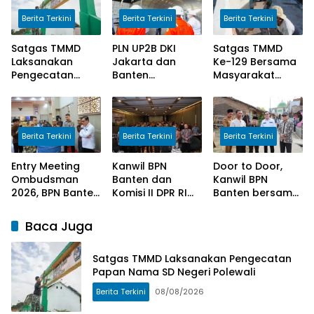
Berita Terkini
Berita Terkini
Berita Terkini
Satgas TMMD
PLN UP2B DKI
Satgas TMMD
Laksanakan
Jakarta dan
Ke-129 Bersama
Pengecatan
Banten
Masyarakat
Papan Nama SD
Tingkatkan
Lanjutkan
Negeri Polewali
Awareness
Pekerjaan
Pengoperasian
Program
PLTU Labuan
Manunggal Air
Berita Terkini
Berita Terkini
Berita Terkini
untuk Perkuat
Bersih di Desa
Keandalan
Umbele
Entry Meeting
Kanwil BPN
Door to Door,
Pasokan Listrik
Ombudsman
Banten dan
Kanwil BPN
2026, BPN Banten
Komisi II DPR RI
Banten bersama
Siap Wujudkan
Sosialisasi
Komisi II DPR RI
Pelayanan Publik
Program
Serahkan
Baca Juga
yang Berkualitas
Kementerian
Sertipikat
Bagi Masyarakat
ATR/BPN
Kepada
Satgas TMMD Laksanakan Pengecatan
Masyarakat
Papan Nama SD Negeri Polewali
Berita Terkini
08/08/2026