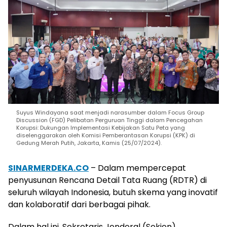
Suyus Windayana saat menjadi narasumber dalam Focus Group
Discussion (FGD) Pelibatan Perguruan Tinggi dalam Pencegahan
Korupsi: Dukungan Implementasi Kebijakan Satu Peta yang
diselenggarakan oleh Komisi Pemberantasan Korupsi (KPK) di
Gedung Merah Putih, Jakarta, Kamis (25/07/2024).
SINARMERDEKA.CO
– Dalam mempercepat
penyusunan Rencana Detail Tata Ruang (RDTR) di
seluruh wilayah Indonesia, butuh skema yang inovatif
dan kolaboratif dari berbagai pihak.
Dalam hal ini, Sekretaris Jenderal (Sekjen)