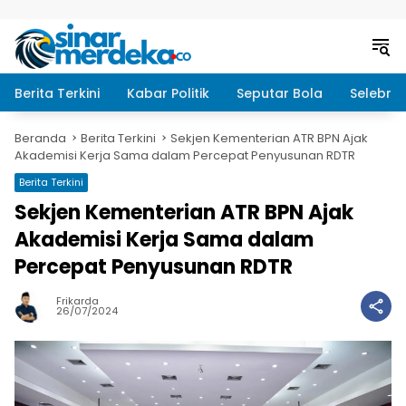
Langsung ke konten
Berita Terkini
Kabar Politik
Seputar Bola
Selebrit
Beranda
Berita Terkini
Sekjen Kementerian ATR BPN Ajak
Akademisi Kerja Sama dalam Percepat Penyusunan RDTR
Berita Terkini
Sekjen Kementerian ATR BPN Ajak
Akademisi Kerja Sama dalam
Percepat Penyusunan RDTR
Frikarda
26/07/2024