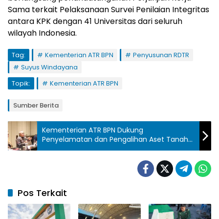
Sama terkait Pelaksanaan Survei Penilaian Integritas
antara KPK dengan 41 Universitas dari seluruh
wilayah Indonesia.
Tag:
Kementerian ATR BPN
Penyusunan RDTR
Suyus Windayana
Topik:
Kementerian ATR BPN
Sumber Berita
Kementerian ATR BPN Dukung
Penyelamatan dan Pengalihan Aset Tanah
Jiwasraya kepada IFG Life
Pos Terkait