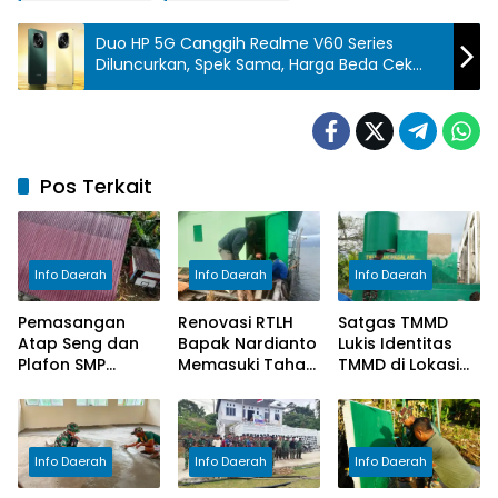
Duo HP 5G Canggih Realme V60 Series
Diluncurkan, Spek Sama, Harga Beda Cek
Spesifikasi Lengkapnya
Pos Terkait
Info Daerah
Info Daerah
Info Daerah
Pemasangan
Renovasi RTLH
Satgas TMMD
Atap Seng dan
Bapak Nardianto
Lukis Identitas
Plafon SMP
Memasuki Tahap
TMMD di Lokasi
Negeri 2 Bungku
Pemasangan
Manunggal Air
Selatan
Lantai Teras
Bersih
Rampung
Rumah
Info Daerah
Info Daerah
Info Daerah