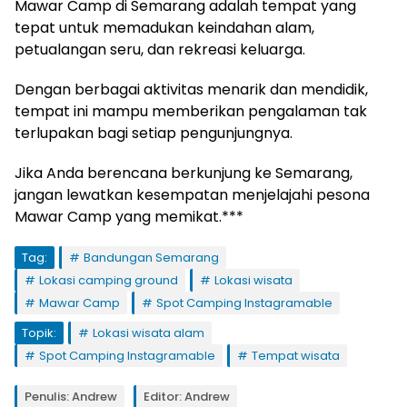
Mawar Camp di Semarang adalah tempat yang
tepat untuk memadukan keindahan alam,
petualangan seru, dan rekreasi keluarga.
Dengan berbagai aktivitas menarik dan mendidik,
tempat ini mampu memberikan pengalaman tak
terlupakan bagi setiap pengunjungnya.
Jika Anda berencana berkunjung ke Semarang,
jangan lewatkan kesempatan menjelajahi pesona
Mawar Camp yang memikat.***
Tag:
Bandungan Semarang
Lokasi camping ground
Lokasi wisata
Mawar Camp
Spot Camping Instagramable
Topik:
Lokasi wisata alam
Spot Camping Instagramable
Tempat wisata
Penulis: Andrew
Editor: Andrew