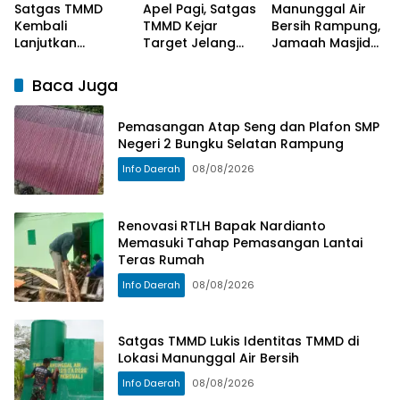
Satgas TMMD
Apel Pagi, Satgas
Manunggal Air
Kembali
TMMD Kejar
Bersih Rampung,
Lanjutkan
Target Jelang
Jamaah Masjid
Pengecoran
Penutupan
Desa Polewali
Lantai SDN
Kini Lebih
Baca Juga
Polewali
Nyaman
Berwudhu
Pemasangan Atap Seng dan Plafon SMP
Negeri 2 Bungku Selatan Rampung
Info Daerah
08/08/2026
Renovasi RTLH Bapak Nardianto
Memasuki Tahap Pemasangan Lantai
Teras Rumah
Info Daerah
08/08/2026
Satgas TMMD Lukis Identitas TMMD di
Lokasi Manunggal Air Bersih
Info Daerah
08/08/2026