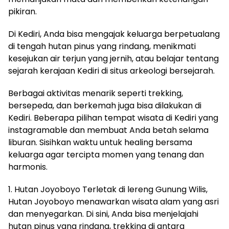
pikiran.
Di Kediri, Anda bisa mengajak keluarga berpetualang
di tengah hutan pinus yang rindang, menikmati
kesejukan air terjun yang jernih, atau belajar tentang
sejarah kerajaan Kediri di situs arkeologi bersejarah.
Berbagai aktivitas menarik seperti trekking,
bersepeda, dan berkemah juga bisa dilakukan di
Kediri. Beberapa pilihan tempat wisata di Kediri yang
instagramable dan membuat Anda betah selama
liburan. Sisihkan waktu untuk healing bersama
keluarga agar tercipta momen yang tenang dan
harmonis.
1. Hutan Joyoboyo Terletak di lereng Gunung Wilis,
Hutan Joyoboyo menawarkan wisata alam yang asri
dan menyegarkan. Di sini, Anda bisa menjelajahi
hutan pinus yang rindang, trekking di antara