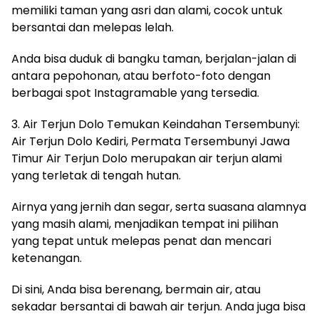
memiliki taman yang asri dan alami, cocok untuk
bersantai dan melepas lelah.
Anda bisa duduk di bangku taman, berjalan-jalan di
antara pepohonan, atau berfoto-foto dengan
berbagai spot Instagramable yang tersedia.
3. Air Terjun Dolo Temukan Keindahan Tersembunyi:
Air Terjun Dolo Kediri, Permata Tersembunyi Jawa
Timur Air Terjun Dolo merupakan air terjun alami
yang terletak di tengah hutan.
Airnya yang jernih dan segar, serta suasana alamnya
yang masih alami, menjadikan tempat ini pilihan
yang tepat untuk melepas penat dan mencari
ketenangan.
Di sini, Anda bisa berenang, bermain air, atau
sekadar bersantai di bawah air terjun. Anda juga bisa