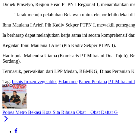
Didiek Prasetyo, Region Head PTPN I Regional 1, menambahkan mem
“Jarak menuju pelabuhan Belawan untuk ekspor lebih dekat dib
Ibnu Maulana I Arief, Plh Kadiv Sekper PTPN I, mewakili pemegang s
Ia berharap dapat melanjutkan kerja sama ini secara komprehensif dari
Kegiatan Ibnu Maulana I Arief (Plh Kadiv Sekper PTPN I).
Hadir pula Mahendra Utama (Komisaris PT Mitratani Dua Tujuh), 
Serdang).
Termasuk, perwakilan dari LPP Medan, BBMKG, Dinas Pertanian Ka
Tag:
bisnis frozen vegetables
Edamame
Panen Perdana
PT Mitratani
Polres Metro Bekasi Kota Sita Ribuan Obat – Obat Daftar G