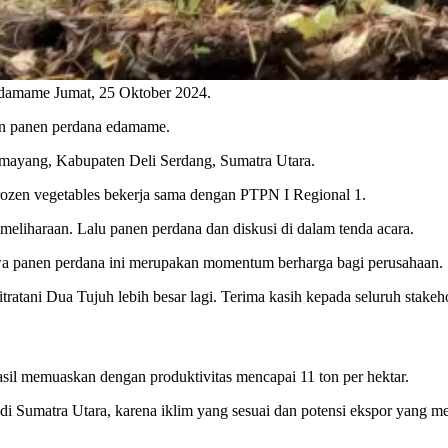
edamame Jumat, 25 Oktober 2024.
an panen perdana edamame.
mayang, Kabupaten Deli Serdang, Sumatra Utara.
frozen vegetables bekerja sama dengan PTPN I Regional 1.
liharaan. Lalu panen perdana dan diskusi di dalam tenda acara.
wa panen perdana ini merupakan momentum berharga bagi perusahaan.
atani Dua Tujuh lebih besar lagi. Terima kasih kepada seluruh stakeho
il memuaskan dengan produktivitas mencapai 11 ton per hektar.
umatra Utara, karena iklim yang sesuai dan potensi ekspor yang mengha