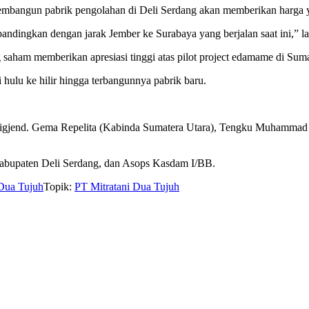
bangun pabrik pengolahan di Deli Serdang akan memberikan harga ya
andingkan dengan jarak Jember ke Surabaya yang berjalan saat ini,” la
aham memberikan apresiasi tinggi atas pilot project edamame di Suma
 hulu ke hilir hingga terbangunnya pabrik baru.
Brigjend. Gema Repelita (Kabinda Sumatera Utara), Tengku Muhamma
bupaten Deli Serdang, dan Asops Kasdam I/BB.
 Dua Tujuh
Topik:
PT Mitratani Dua Tujuh