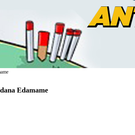
mame
erdana Edamame