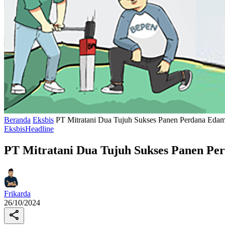
Beranda
Eksbis
PT Mitratani Dua Tujuh Sukses Panen Perdana Eda
Eksbis
Headline
PT Mitratani Dua Tujuh Sukses Panen P
Frikarda
26/10/2024