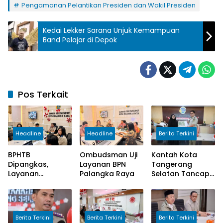
Pengamanan Pelantikan Presiden dan Wakil Presiden
Kedai Lekker Sarana Unjuk Kemampuan
Band Pelajar di Depok
Pos Terkait
Headline
Headline
Berita Terkini
BPHTB
Ombudsman Uji
Kantah Kota
Dipangkas,
Layanan BPN
Tangerang
Layanan
Palangka Raya
Selatan Tancap
Pertanahan Kota
Gas Laksanakan
Palangka Raya
Program
Kian Ngebut
Pengukuran
Terjadwal
Berita Terkini
Berita Terkini
Berita Terkini