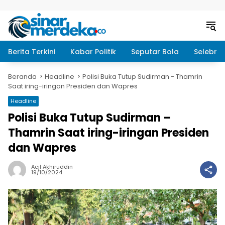
Langsung ke konten
Berita Terkini
Kabar Politik
Seputar Bola
Selebrit
Beranda
Headline
Polisi Buka Tutup Sudirman - Thamrin
Saat iring-iringan Presiden dan Wapres
Headline
Polisi Buka Tutup Sudirman –
Thamrin Saat iring-iringan Presiden
dan Wapres
Acil Akhiruddin
19/10/2024