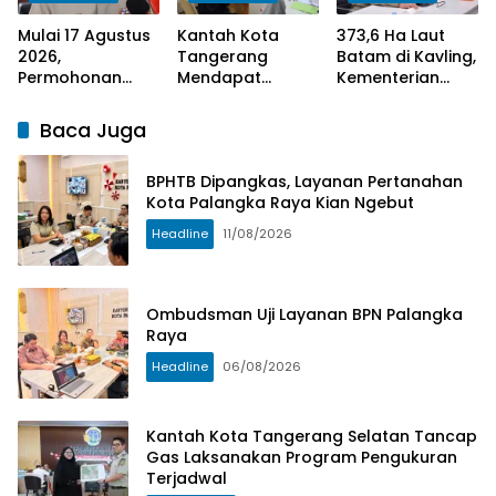
Mulai 17 Agustus
Kantah Kota
373,6 Ha Laut
2026,
Tangerang
Batam di Kavling,
Permohonan
Mendapat
Kementerian
Peralihan Hak di
Apresiasi dari
ATR/BPN Lakukan
Kantah Kota
Masyarakat
Investigasi
Baca Juga
Tangerang
Pelaksanaan
Selatan Selesai
Program
BPHTB Dipangkas, Layanan Pertanahan
10 Hari
Pengukuran
Kota Palangka Raya Kian Ngebut
Terjadwal
Headline
11/08/2026
Ombudsman Uji Layanan BPN Palangka
Raya
Headline
06/08/2026
Kantah Kota Tangerang Selatan Tancap
Gas Laksanakan Program Pengukuran
Terjadwal