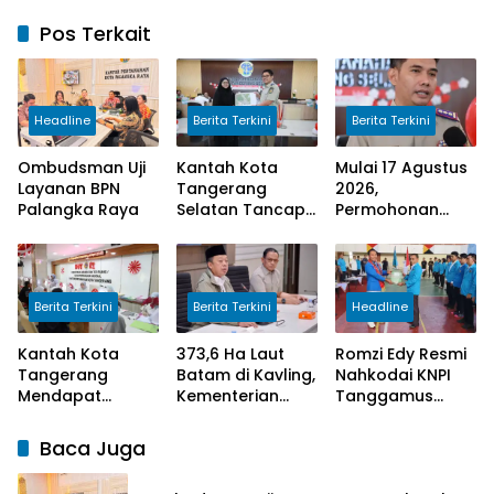
Pos Terkait
Headline
Berita Terkini
Berita Terkini
Ombudsman Uji
Kantah Kota
Mulai 17 Agustus
Layanan BPN
Tangerang
2026,
Palangka Raya
Selatan Tancap
Permohonan
Gas Laksanakan
Peralihan Hak di
Program
Kantah Kota
Pengukuran
Tangerang
Terjadwal
Selatan Selesai
Berita Terkini
Berita Terkini
Headline
10 Hari
Kantah Kota
373,6 Ha Laut
Romzi Edy Resmi
Tangerang
Batam di Kavling,
Nahkodai KNPI
Mendapat
Kementerian
Tanggamus
Apresiasi dari
ATR/BPN Lakukan
Periode 2026-
Masyarakat
Investigasi
2029.
Baca Juga
Pelaksanaan
Program