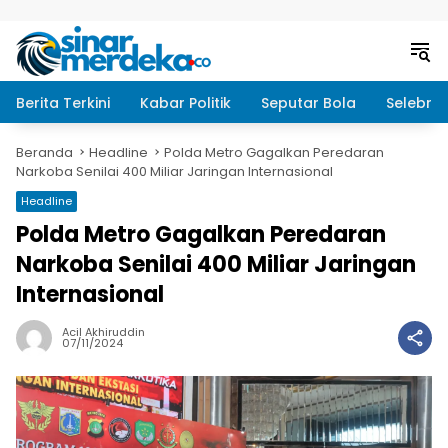
Langsung ke konten
Berita Terkini
Kabar Politik
Seputar Bola
Selebrit
Beranda
Headline
Polda Metro Gagalkan Peredaran
Narkoba Senilai 400 Miliar Jaringan Internasional
Headline
Polda Metro Gagalkan Peredaran
Narkoba Senilai 400 Miliar Jaringan
Internasional
Acil Akhiruddin
07/11/2024