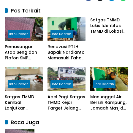
Pos Terkait
Satgas TMMD
Lukis Identitas
TMMD di Lokasi
Info Daerah
Info Daerah
Manunggal Air
Bersih
Pemasangan
Renovasi RTLH
Atap Seng dan
Bapak Nardianto
Plafon SMP
Memasuki Tahap
Negeri 2 Bungku
Pemasangan
Selatan
Lantai Teras
Rampung
Rumah
Info Daerah
Info Daerah
Info Daerah
Satgas TMMD
Apel Pagi, Satgas
Manunggal Air
Kembali
TMMD Kejar
Bersih Rampung,
Lanjutkan
Target Jelang
Jamaah Masjid
Pengecoran
Penutupan
Desa Polewali
Lantai SDN
Kini Lebih
Baca Juga
Polewali
Nyaman
Berwudhu