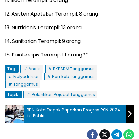
11. Bidan Terampil: 5 orang
12. Asisten Apoteker Terampil: 8 orang
13. Nutrisionis Terampil: 13 orang
14. Sanitarian Terampil: 9 orang
15. Fisioterapis Terampil: 1 orang.**
Tag:
Analis
BKPSDM Tanggamus
Mulyadi Irsan
Pemkab Tanggamus
Tanggamus
Topik:
Pelantikan Pejabat Tanggamus
BPN Kota Depok Paparkan Progres PSN 2024
ke Publik