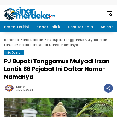
Langsung ke konten
Berita Terkini
Kabar Politik
Seputar Bola
Selebrit
Beranda
Info Daerah
PJ Bupati Tanggamus Mulyadi Irsan
Lantik 86 Pejabat Ini Daftar Nama-Namanya
Info Daerah
PJ Bupati Tanggamus Mulyadi Irsan
Lantik 86 Pejabat Ini Daftar Nama-
Namanya
Mario
31/07/2024