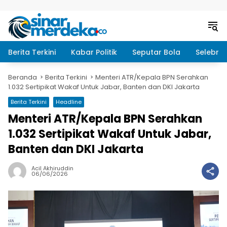
Langsung ke konten
Berita Terkini
Kabar Politik
Seputar Bola
Selebrit
Beranda
Berita Terkini
Menteri ATR/Kepala BPN Serahkan
1.032 Sertipikat Wakaf Untuk Jabar, Banten dan DKI Jakarta
Berita Terkini
Headline
Menteri ATR/Kepala BPN Serahkan
1.032 Sertipikat Wakaf Untuk Jabar,
Banten dan DKI Jakarta
Acil Akhiruddin
06/06/2026