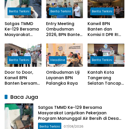
Berita Terkini
Berita Terkini
Berita Terkini
Satgas TMMD
Entry Meeting
Kanwil BPN
Ke-129 Bersama
Ombudsman
Banten dan
Masyarakat
2026, BPN Banten
Komisi II DPR RI
Lanjutkan
Siap Wujudkan
Sosialisasi
Pekerjaan
Pelayanan Publik
Program
Program
yang Berkualitas
Kementerian
Manunggal Air
Bagi Masyarakat
ATR/BPN
Berita Terkini
Headline
Berita Terkini
Bersih di Desa
Umbele
Door to Door,
Ombudsman Uji
Kantah Kota
Kanwil BPN
Layanan BPN
Tangerang
Banten bersama
Palangka Raya
Selatan Tancap
Komisi II DPR RI
Gas Laksanakan
Serahkan
Program
Baca Juga
Sertipikat
Pengukuran
Kepada
Terjadwal
Satgas TMMD Ke-129 Bersama
Masyarakat
Masyarakat Lanjutkan Pekerjaan
Program Manunggal Air Bersih di Desa
Umbele
Berita Terkini
07/08/2026