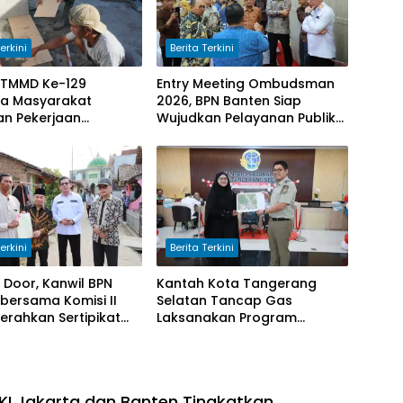
erkini
Berita Terkini
 TMMD Ke-129
Entry Meeting Ombudsman
a Masyarakat
2026, BPN Banten Siap
an Pekerjaan
Wujudkan Pelayanan Publik
m Manunggal Air
yang Berkualitas Bagi
di Desa Umbele
Masyarakat
erkini
Berita Terkini
 Door, Kanwil BPN
Kantah Kota Tangerang
bersama Komisi II
Selatan Tancap Gas
Serahkan Sertipikat
Laksanakan Program
 Masyarakat
Pengukuran Terjadwal
KI Jakarta dan Banten Tingkatkan