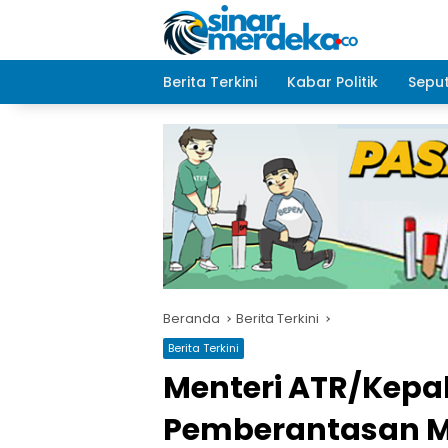
Langsung
ke
konten
Berita Terkini
Kabar Politik
Seput
Beranda
Berita Terkini
Berita Terkini
Menteri ATR/Kepa
Pemberantasan M