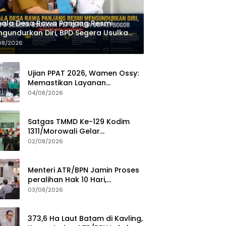
ala Desa Rawa Panjang Resmi
gundurkan Diri, BPD Segera Usulkan
 kepada Bupati Bogor
08/2026
Ujian PPAT 2026, Wamen Ossy:
Memastikan Layanan
Pertanahan dari PPAT yang
04/08/2026
Kompeten, Profesional dan
Berintegritas
Satgas TMMD Ke-129 Kodim
1311/Morowali Gelar
Penyuluhan Mitigasi Bencana
02/08/2026
untuk Warga
Menteri ATR/BPN Jamin Proses
peralihan Hak 10 Hari,
Pengukuran Terjadwal Waktu
03/08/2026
Tunggu 7 Hari
373,6 Ha Laut Batam di Kavling,