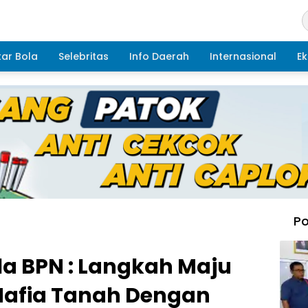
ar Bola
Selebritas
Info Daerah
Internasional
Ek
Po
la BPN : Langkah Maju
afia Tanah Dengan