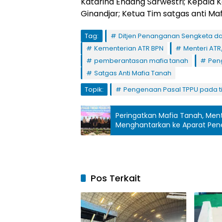
Katarina Endang Sarwestri; Kepala 
Ginandjar; Ketua Tim satgas anti Maf
Tag:
Ditjen Penanganan Sengketa da
Kementerian ATR BPN
Menteri AT
pemberantasan mafia tanah
Pen
Satgas Anti Mafia Tanah
Topik:
Pengenaan Pasal TPPU pada t
Peringatkan Mafia Tanah, Ment
Menghantarkan ke Aparat Pe
Pos Terkait