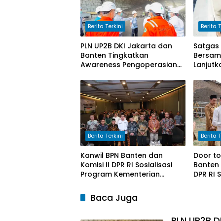
Berita Terkini
Berita T
PLN UP2B DKI Jakarta dan
Satgas
Banten Tingkatkan
Bersam
Awareness Pengoperasian
Lanjutk
PLTU Labuan untuk Perkuat
Progra
Keandalan Pasokan Listrik
Bersih 
Berita Terkini
Berita T
Kanwil BPN Banten dan
Door to
Komisi II DPR RI Sosialisasi
Banten 
Program Kementerian
DPR RI 
ATR/BPN
Kepada
Baca Juga
PLN UP2B D