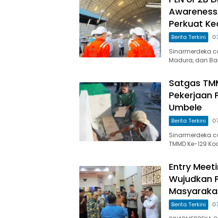
Awareness
Perkuat Ke
Berita Terkini
0
Sinarmerdeka.co 
Madura, dan Bal
Satgas TM
Pekerjaan 
Umbele
Berita Terkini
0
Sinarmerdeka.co
TMMD Ke-129 Kod
Entry Meet
Wujudkan P
Masyaraka
Berita Terkini
0