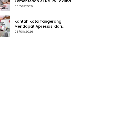
Kementerian ATR/BPN Lakukan
Investigasi
05/08/2026
Kantah Kota Tangerang
Mendapat Apresiasi dari
Masyarakat Pelaksanaan
06/08/2026
Program Pengukuran
Terjadwal