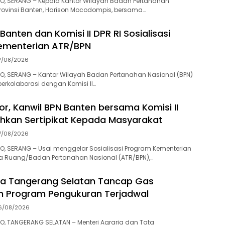
O, SERANG – Kepala Kantor Wilayah Badan Pertanahan
Provinsi Banten, Harison Mocodompis, bersama…
Banten dan Komisi II DPR RI Sosialisasi
ementerian ATR/BPN
7/08/2026
O, SERANG – Kantor Wilayah Badan Pertanahan Nasional (BPN)
berkolaborasi dengan Komisi II…
or, Kanwil BPN Banten bersama Komisi II
ahkan Sertipikat Kepada Masyarakat
7/08/2026
, SERANG – Usai menggelar Sosialisasi Program Kementerian
ta Ruang/Badan Pertanahan Nasional (ATR/BPN),…
ta Tangerang Selatan Tancap Gas
n Program Pengukuran Terjadwal
6/08/2026
, TANGERANG SELATAN – Menteri Agraria dan Tata