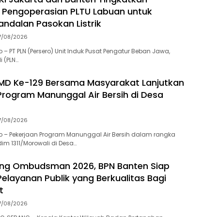
 Pengoperasian PLTU Labuan untuk
andalan Pasokan Listrik
7/08/2026
– PT PLN (Persero) Unit Induk Pusat Pengatur Beban Jawa,
i (PLN…
MD Ke-129 Bersama Masyarakat Lanjutkan
Program Manunggal Air Bersih di Desa
7/08/2026
 – Pekerjaan Program Manunggal Air Bersih dalam rangka
im 1311/Morowali di Desa…
ing Ombudsman 2026, BPN Banten Siap
elayanan Publik yang Berkualitas Bagi
t
7/08/2026