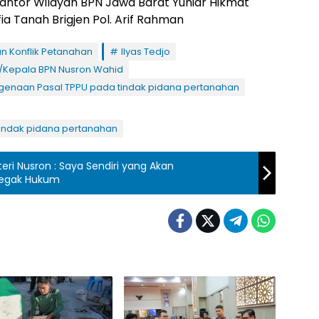
Kantor Wilayah BPN Jawa Barat Yuniar Hikmat
ia Tanah Brigjen Pol. Arif Rahman
n Konflik Petanahan
Ilyas Tedjo
R/Kepala BPN Nusron Wahid
genaan Pasal TPPU pada tindak pidana pertanahan
indak pidana pertanahan
eri Nusron : Saya Sendiri yang Akan
negak Hukum