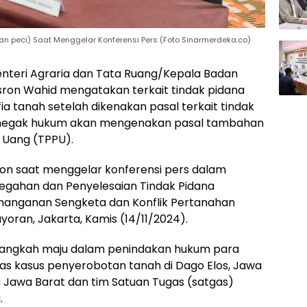
n peci) Saat Menggelar Konferensi Pers (Foto Sinarmerdeka.co)
nteri Agraria dan Tata Ruang/Kepala Badan
sron Wahid mengatakan terkait tindak pidana
a tanah setelah dikenakan pasal terkait tindak
enegak hukum akan mengenakan pasal tambahan
n Uang (TPPU).
ron saat menggelar konferensi pers dalam
egahan dan Penyelesaian Tindak Pidana
enanganan Sengketa dan Konflik Pertanahan
oran, Jakarta, Kamis (14/11/2024).
Langkah maju dalam penindakan hukum para
as kasus penyerobotan tanah di Dago Elos, Jawa
a Jawa Barat dan tim Satuan Tugas (satgas)
.