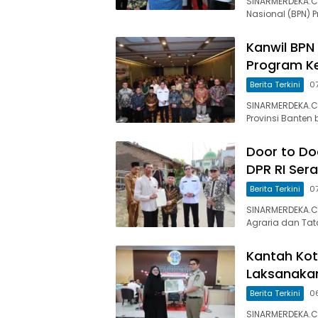
SINARMERDEKA.C
Nasional (BPN) 
Kanwil BPN 
Program K
Berita Terkini
0
SINARMERDEKA.C
Provinsi Banten 
Door to Do
DPR RI Ser
Berita Terkini
0
SINARMERDEKA.CO
Agraria dan Ta
Kantah Ko
Laksanaka
Berita Terkini
0
SINARMERDEKA.CO