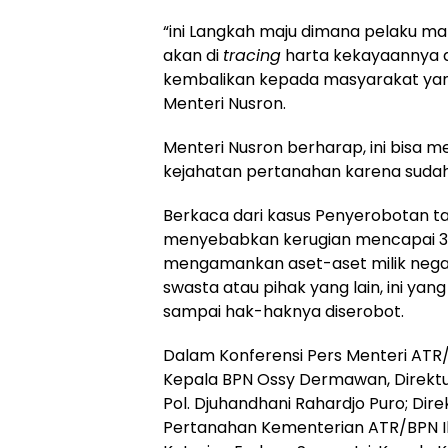
“ini Langkah maju dimana pelaku maf
akan di
tracing
harta kekayaannya dan
kembalikan kepada masyarakat yang d
Menteri Nusron.
Menteri Nusron berharap, ini bisa me
kejahatan pertanahan karena suda
Berkaca dari kasus Penyerobotan t
menyebabkan kerugian mencapai 3,6 
mengamankan aset-aset milik negara
swasta atau pihak yang lain, ini ya
sampai hak-haknya diserobot.
Dalam Konferensi Pers Menteri ATR/
Kepala BPN Ossy Dermawan, Direktur
Pol. Djuhandhani Rahardjo Puro; Di
Pertanahan Kementerian ATR/BPN Ily