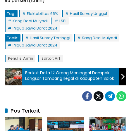
95 persen.(Arifin)
Tag:
Elektabilitas 65%
Hasil Survey Unggul
Kang Dedi Mulyadi
LSPI
Pilgub Jawa Barat 2024
Topik:
Hasil Survey Tertinggi
Kang Dedi Mulyadi
Pilgub Jawa Barat 2024
Penulis: Arifin
Editor: Arf
Berikut Data 12 Orang Meninggal Dampak
Longsor Tambang Ilegal di Kabupaten Solok
Pos Terkait