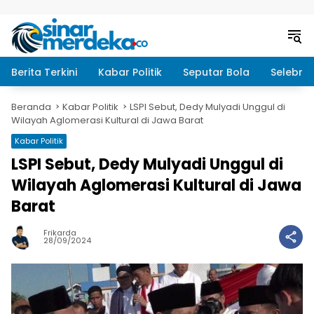
Langsung ke konten
Berita Terkini
Kabar Politik
Seputar Bola
Selebrit
Beranda
Kabar Politik
LSPI Sebut, Dedy Mulyadi Unggul di
Wilayah Aglomerasi Kultural di Jawa Barat
Kabar Politik
LSPI Sebut, Dedy Mulyadi Unggul di
Wilayah Aglomerasi Kultural di Jawa
Barat
Frikarda
28/09/2024