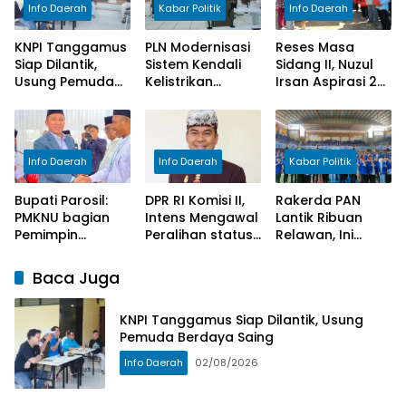
Info Daerah
Kabar Politik
Info Daerah
KNPI Tanggamus
PLN Modernisasi
Reses Masa
Siap Dilantik,
Sistem Kendali
Sidang II, Nuzul
Usung Pemuda
Kelistrikan
Irsan Aspirasi 2
Berdaya Saing
Jamali, Siap
Pekon di Semaka
Dukung Transisi
Energi Nasional
Info Daerah
Info Daerah
Kabar Politik
Bupati Parosil:
DPR RI Komisi II,
Rakerda PAN
PMKNU bagian
Intens Mengawal
Lantik Ribuan
Pemimpin
Peralihan status
Relawan, Ini
Membangun
P3K Jadi PNS
Mandat Putri
Lampung Barat
Zulhas
Baca Juga
KNPI Tanggamus Siap Dilantik, Usung
Pemuda Berdaya Saing
Info Daerah
02/08/2026