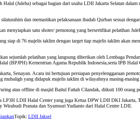
h Halal (Juleha) sebagai bagian dari usaha LDII Jakarta Selatan dal
ilaturahim dan memastikan pelaksanaan ibadah Qurban sesuai dengan 
kan menyiapkan satu shoter/ pemotong yang bersertifikat pelatihan Jule
g siap di 76 majelis taklim dengan target tiap majelis taklim akan me
atkan sejumlah pelatihan yang langsung diberikan oleh Lembaga Pen
alal (BPJPH) Kementrian Agama Republik Indonesia,serta IPB Halal 
rta, Senayan. Acara ini bertujuan persiapan penyelenggaraan pemoton
ng mubaligh yang didapuk majelis taklim di wilayahnya masing-masing 
ing atau offline di masjid Baitul Fattah Cilandak, diikuti 100 orang pe
pala LP3H LDII Halal Center yang juga Ketua DPW LDII DKI Jakarta, T
Wirabudi Pranata dan Syamsuri Yudianto dari Halal Centre LDII.
Siapkan
Topik:
LDII Jaksel