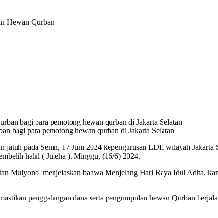
ihan Hewan Qurban
urban bagi para pemotong hewan qurban di Jakarta Selatan
n jatuh pada Senin, 17 Juni 2024 kepengurusan LDII wilayah Jakarta S
mbelih halal ( Juleha ). Minggu, (16/6) 2024.
atan Mulyono menjelaskan bahwa Menjelang Hari Raya Idul Adha, kam
stikan penggalangan dana serta pengumpulan hewan Qurban berjalan l