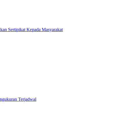
kan Sertipikat Kepada Masyarakat
ngukuran Terjadwal