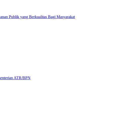
an Publik yang Berkualitas Bagi Masyarakat
menterian ATR/BPN