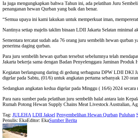
Ia juga mengungkapkan bahwa Tahun ini, ada pelatihan Juru Sembeli
penanganan hewan Qurban yang baik dan benar.
“Semua upaya ini kami lakukan untuk memperkuat iman, mempererat s
Nantinya setiap majelis taklim binaan LDII Jakarta Selatan minimal a
Sementara tercatat sudah ada 76 orang juru sembelih hewan qurban yan
penerima daging qurban.
Para juru sembelih hewan qurban tersebut sebelumnya telah mendap
Jakarta bekerja sama dengan Badan Penyelenggara Jaminan Produk H
Kegiatan berlangsung daring di gedung serbaguna DPW LDII DKI Jaka
digelar pada Sabtu, (01/6) untuk angkatan pertama sebanyak 120 ora
Sedangkan angkatan kedua digelar pada Minggu ( 16/6) 2024 secara rur
Para nara sumber pada pelatihan juru sembelih halal antara lain Ke
Rumah Potong Hewan Supply Chains Meat Livestock Australian, Agy 
Tag:
JULEHA
LDII Jaksel
Penyembelihan Hewan Qurban
Puluhan
Penulis: Eka
Editor: Eka
Sumber Berita