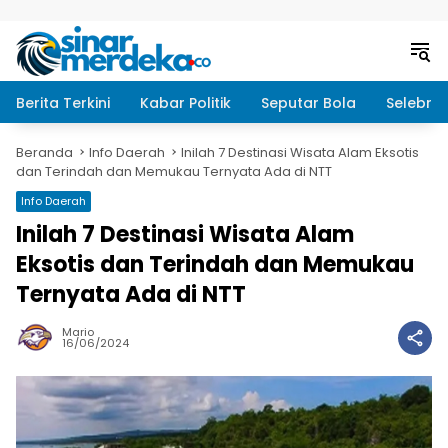
Langsung ke konten
Berita Terkini
Kabar Politik
Seputar Bola
Selebrit
Beranda
Info Daerah
Inilah 7 Destinasi Wisata Alam Eksotis
dan Terindah dan Memukau Ternyata Ada di NTT
Info Daerah
Inilah 7 Destinasi Wisata Alam
Eksotis dan Terindah dan Memukau
Ternyata Ada di NTT
Mario
16/06/2024