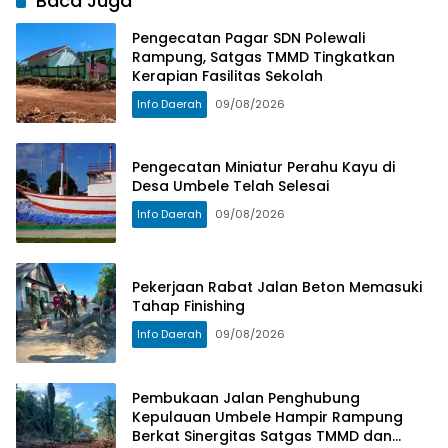
Baca Juga
Rampung Berkat
Dinantikan Kini
Rampung
Sinergitas Satgas
Terwujud
Pengecatan Pagar SDN Polewali
TMMD dan
Rampung, Satgas TMMD Tingkatkan
Masyarakat
Kerapian Fasilitas Sekolah
Info Daerah
09/08/2026
Pengecatan Miniatur Perahu Kayu di
Desa Umbele Telah Selesai
Info Daerah
09/08/2026
Pekerjaan Rabat Jalan Beton Memasuki
Tahap Finishing
Info Daerah
09/08/2026
Pembukaan Jalan Penghubung
Kepulauan Umbele Hampir Rampung
Berkat Sinergitas Satgas TMMD dan