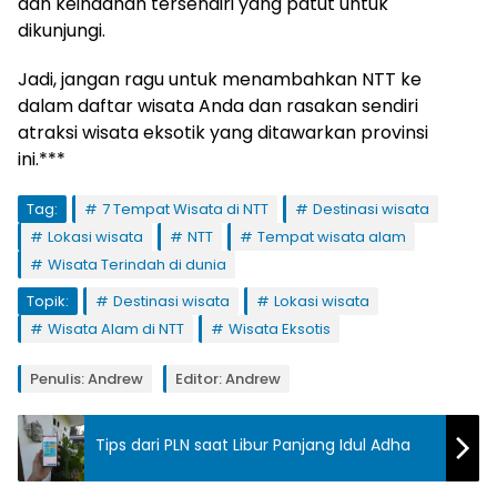
dan keindahan tersendiri yang patut untuk
dikunjungi.
Jadi, jangan ragu untuk menambahkan NTT ke
dalam daftar wisata Anda dan rasakan sendiri
atraksi wisata eksotik yang ditawarkan provinsi
ini.***
Tag:
7 Tempat Wisata di NTT
Destinasi wisata
Lokasi wisata
NTT
Tempat wisata alam
Wisata Terindah di dunia
Topik:
Destinasi wisata
Lokasi wisata
Wisata Alam di NTT
Wisata Eksotis
Penulis: Andrew
Editor: Andrew
Tips dari PLN saat Libur Panjang Idul Adha