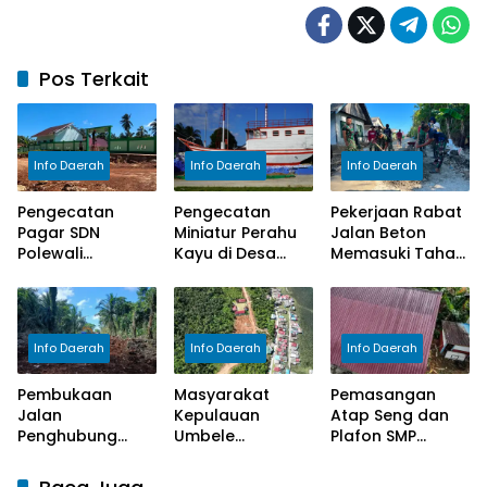
Pos Terkait
Info Daerah
Info Daerah
Info Daerah
Pengecatan
Pengecatan
Pekerjaan Rabat
Pagar SDN
Miniatur Perahu
Jalan Beton
Polewali
Kayu di Desa
Memasuki Tahap
Rampung,
Umbele Telah
Finishing
Satgas TMMD
Selesai
Tingkatkan
Kerapian
Info Daerah
Info Daerah
Info Daerah
Fasilitas Sekolah
Pembukaan
Masyarakat
Pemasangan
Jalan
Kepulauan
Atap Seng dan
Penghubung
Umbele
Plafon SMP
Kepulauan
Bersyukur, Jalan
Negeri 2 Bungku
Umbele Hampir
yang Selama Ini
Selatan