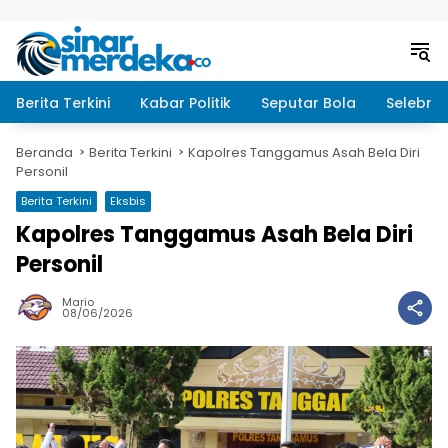
Langsung ke konten
Berita Terkini
Kabar Politik
Seputar Bola
Selebrit
Beranda
Berita Terkini
Kapolres Tanggamus Asah Bela Diri
Personil
Berita Terkini
Eksbis
Kapolres Tanggamus Asah Bela Diri
Personil
Mario
08/06/2026