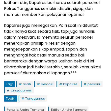
latihan rutin, Kapolres berharap seluruh personel
Polres Tanggamus semakin disiplin, sigap, dan
mampu memberikan pelayanan optimal.
Kapolres juga menegaskan, Polri saat ini dituntut
tidak hanya kuat secara fisik, tapi juga humanis
dalam melayani. Ia meminta seluruh personel
menerapkan prinsip “Presisi” dengan
mengedepankan sikap empati, sopan, dan
menghargai hak asasi manusia setiap kali
berinteraksi dengan warga. Latihan bela diri ini
diharapkan jadi bekal terakhir, setelah komunikasi
persuasif diutamakan di lapangan.***
Tag:
asah
beladiri
kapolres
personil
tangggamus
Topik:
Tanggamus
Penulis: Andre Tamong
Editor: Andre Tamong