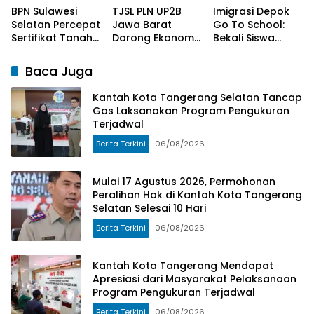
BPN Sulawesi
TJSL PLN UP2B
Imigrasi Depok
Selatan Percepat
Jawa Barat
Go To School:
Sertifikat Tanah
Dorong Ekonomi
Bekali Siswa
Wakaf dan
Sirkular melalui
SMAN 2 Cegah
Rumah Ibadah
Program Circular
TPPO dan
Baca Juga
MBR Jadi
Waste Initiative
Kenalkan
Prioritas 2026
di Desa
Peluang Karier di
Kantah Kota Tangerang Selatan Tancap
Cangkuang
Poltekim
Gas Laksanakan Program Pengukuran
Wetan
Terjadwal
Berita Terkini
06/08/2026
Mulai 17 Agustus 2026, Permohonan
Peralihan Hak di Kantah Kota Tangerang
Selatan Selesai 10 Hari
Berita Terkini
06/08/2026
Kantah Kota Tangerang Mendapat
Apresiasi dari Masyarakat Pelaksanaan
Program Pengukuran Terjadwal
Berita Terkini
06/08/2026