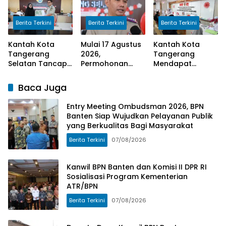
yang Berkualitas
Kementerian
Sertipikat
Bagi Masyarakat
ATR/BPN
Kepada
Berita Terkini
Berita Terkini
Berita Terkini
Masyarakat
Kantah Kota
Mulai 17 Agustus
Kantah Kota
Tangerang
2026,
Tangerang
Selatan Tancap
Permohonan
Mendapat
Gas Laksanakan
Peralihan Hak di
Apresiasi dari
Program
Kantah Kota
Masyarakat
Baca Juga
Pengukuran
Tangerang
Pelaksanaan
Terjadwal
Selatan Selesai
Program
Entry Meeting Ombudsman 2026, BPN
10 Hari
Pengukuran
Banten Siap Wujudkan Pelayanan Publik
Terjadwal
yang Berkualitas Bagi Masyarakat
Berita Terkini
07/08/2026
Kanwil BPN Banten dan Komisi II DPR RI
Sosialisasi Program Kementerian
ATR/BPN
Berita Terkini
07/08/2026