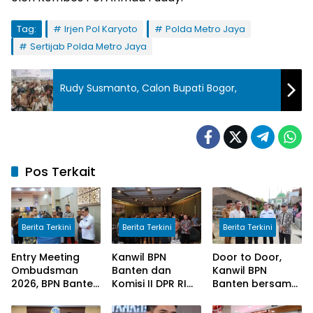
Tag:
Irjen Pol Karyoto
Polda Metro Jaya
Sertijab Polda Metro Jaya
Rudy Susmanto, Calon Bupati Bogor,
Pos Terkait
Berita Terkini
Berita Terkini
Berita Terkini
Entry Meeting
Kanwil BPN
Door to Door,
Ombudsman
Banten dan
Kanwil BPN
2026, BPN Banten
Komisi II DPR RI
Banten bersama
Siap Wujudkan
Sosialisasi
Komisi II DPR RI
Pelayanan Publik
Program
Serahkan