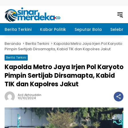
Langsung ke konten
Berita Terkini
Kabar Politik
Seputar Bola
Selebrit
Beranda
Berita Terkini
Kapolda Metro Jaya Irjen Pol Karyoto
Pimpin Sertijab Dirsamapta, Kabid TIK dan Kapolres Jakut
Berita Terkini
Kapolda Metro Jaya Irjen Pol Karyoto
Pimpin Sertijab Dirsamapta, Kabid
TIK dan Kapolres Jakut
Acil Akhiruddin
10/10/2024