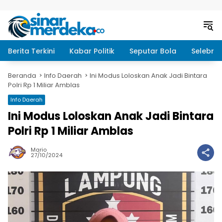
Langsung ke konten
Berita Terkini
Kabar Politik
Seputar Bola
Selebrit
Beranda
Info Daerah
Ini Modus Loloskan Anak Jadi Bintara
Polri Rp 1 Miliar Amblas
Info Daerah
Ini Modus Loloskan Anak Jadi Bintara
Polri Rp 1 Miliar Amblas
Mario
27/10/2024