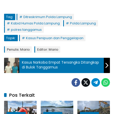
Tag:
Ditreskrimum Polda Lampung
Kabid Humas Polda Lampung
Polda Lampung
polres tanggamus
Topik:
Kasus Penipuan dan Penggelapan
Penulis: Mario
Editor: Mario
Kasus Narkoba Empat Tersangka Ditangkap
di Bulok Tanggamus
Pos Terkait