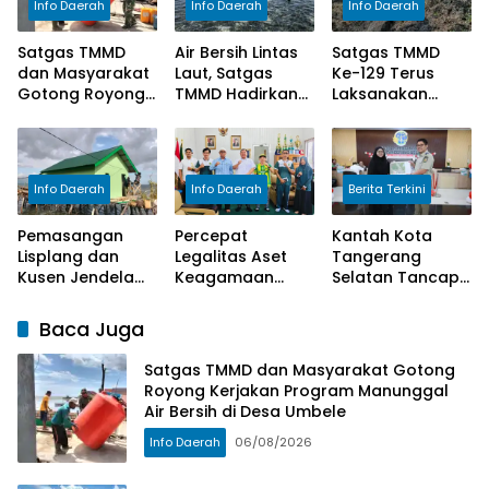
Info Daerah
Info Daerah
Info Daerah
Satgas TMMD
Air Bersih Lintas
Satgas TMMD
dan Masyarakat
Laut, Satgas
Ke-129 Terus
Gotong Royong
TMMD Hadirkan
Laksanakan
Kerjakan
Solusi untuk
Pembenahan
Program
Masyarakat
Badan Jalan
Manunggal Air
Kepulauan
Demi Hasil yang
Bersih di Desa
Umbele
Maksimal
Info Daerah
Info Daerah
Berita Terkini
Umbele
Pemasangan
Percepat
Kantah Kota
Lisplang dan
Legalitas Aset
Tangerang
Kusen Jendela
Keagamaan
Selatan Tancap
RTLH Bapak
Lewat Kolaborasi
Gas Laksanakan
Nardianto Terus
Strategis
Program
Baca Juga
Dikebut Satgas
Pengukuran
TMMD Ke-129
Terjadwal
Satgas TMMD dan Masyarakat Gotong
Royong Kerjakan Program Manunggal
Air Bersih di Desa Umbele
Info Daerah
06/08/2026