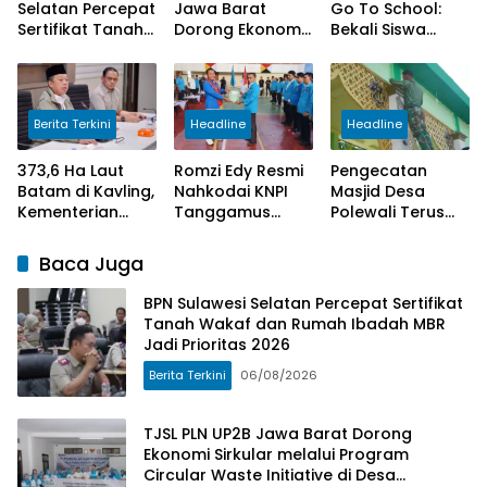
Selatan Percepat
Jawa Barat
Go To School:
Sertifikat Tanah
Dorong Ekonomi
Bekali Siswa
Wakaf dan
Sirkular melalui
SMAN 2 Cegah
Rumah Ibadah
Program Circular
TPPO dan
MBR Jadi
Waste Initiative
Kenalkan
Prioritas 2026
di Desa
Peluang Karier di
Berita Terkini
Headline
Headline
Cangkuang
Poltekim
Wetan
373,6 Ha Laut
Romzi Edy Resmi
Pengecatan
Batam di Kavling,
Nahkodai KNPI
Masjid Desa
Kementerian
Tanggamus
Polewali Terus
ATR/BPN Lakukan
Periode 2026-
Dikerjakan
Investigasi
2029.
Satgas TMMD
Baca Juga
BPN Sulawesi Selatan Percepat Sertifikat
Tanah Wakaf dan Rumah Ibadah MBR
Jadi Prioritas 2026
Berita Terkini
06/08/2026
TJSL PLN UP2B Jawa Barat Dorong
Ekonomi Sirkular melalui Program
Circular Waste Initiative di Desa