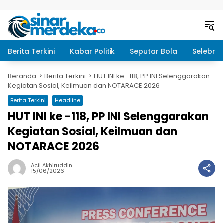
Langsung ke konten
Berita Terkini
Kabar Politik
Seputar Bola
Selebrit
Beranda
Berita Terkini
HUT INI ke -118, PP INI Selenggarakan
Kegiatan Sosial, Keilmuan dan NOTARACE 2026
Berita Terkini
Headline
HUT INI ke -118, PP INI Selenggarakan
Kegiatan Sosial, Keilmuan dan
NOTARACE 2026
Acil Akhiruddin
15/06/2026