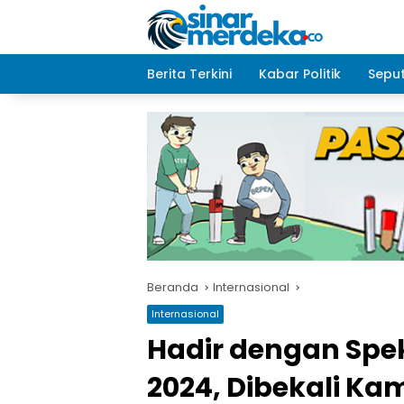
Langsung
ke
konten
Berita Terkini
Kabar Politik
Seput
Beranda
Internasional
Internasional
Hadir dengan Spe
2024, Dibekali Ka