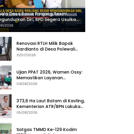
ala Desa Rawa Panjang Resmi
gundurkan Diri, BPD Segera Usulkan
 kepada Bupati Bogor
08/2026
Renovasi RTLH Milik Bapak
Nardianto di Desa Polewali
Memasuki Tahap Pemasangan
31/07/2026
Atap dan Dinding Kalsiboard
Ujian PPAT 2026, Wamen Ossy:
Memastikan Layanan
Pertanahan dari PPAT yang
04/08/2026
Kompeten, Profesional dan
Berintegritas
373,6 Ha Laut Batam di Kavling,
Kementerian ATR/BPN Lakukan
Investigasi
05/08/2026
Satgas TMMD Ke-129 Kodim