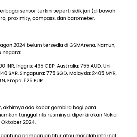
erbagai sensor terkini seperti sidik jari (di bawah
gyro, proximity, compass, dan barometer.
 Dragon 2024 belum tersedia di GSMArena. Namun,
a negara:
0 INR, Inggris: 435 GBP, Australia: 755 AUD, Uni
2140 SAR, Singapura: 775 SGD, Malaysia: 2405 MYR,
GN, Eropa: 525 EUR
, akhirnya ada kabar gembira bagi para
mkan tanggal rilis resminya, diperkirakan Nokia
 Oktober 2024.
rgantung pembaruan fitur atau masalah internal