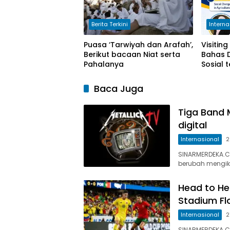
Berita Terkini
Interna
Puasa ‘Tarwiyah dan Arafah’,
Visitin
Berikut bacaan Niat serta
Bahas 
Pahalanya
Sosial 
Moder
Baca Juga
Tiga Band 
digital
Internasional
2
SINARMERDEKA.CO
berubah mengiku
Head to He
Stadium Fl
Internasional
2
SINARMERDEKA.C