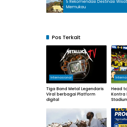
5 Rekomendasi Destinasi Wisata di Probolinggo dengan View 
Memukau
Pos Terkait
Internasional
Interna
Tiga Band Metal Legendaris
Head to
Viral berbagai Platform
Kontra 
digital
Stadium