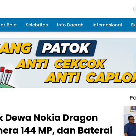
ar Bola
Selebritas
Info Daerah
Internasional
Ek
Po
k Dewa Nokia Dragon
mera 144 MP, dan Baterai