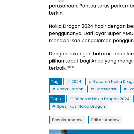
perusahaan. Pantau terus perkemba
terkini.
Nokia Dragon 2024 hadir dengan be
penggunanya. Dari layar Super AMOLE
menawarkan pengalaman pengguna 
Dengan dukungan baterai tahan lam
pilihan tepat bagi Anda yang men
terbaik.***
Tag:
2024
Bocoran Nokia Drag
Nokia Dragon
Spesifikasi
Tan
Topik:
Bocoran Nokia Dragon 2024
Spesifikasi Nokia Dragon
Penulis: Andrew
Editor: Andrew