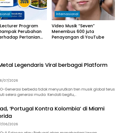
sional
Internasional
g Lecturer Program
Video Musik “Seven”
Dampak Perubahan
Menembus 600 juta
terhadap Pertanian
Penayangan di YouTube
n
Metal Legendaris Viral berbagai Platform
6/07/2026
-Generasi berbeda tidak menyurutkan tren musik global terus
ti selera generasi muda. Kendati begitu,…
ad, ‘Portugal Kontra Kolombia’ di Miami
orida
7/06/2026
O-A Selecao atau Portugal akan menghadapi lawan