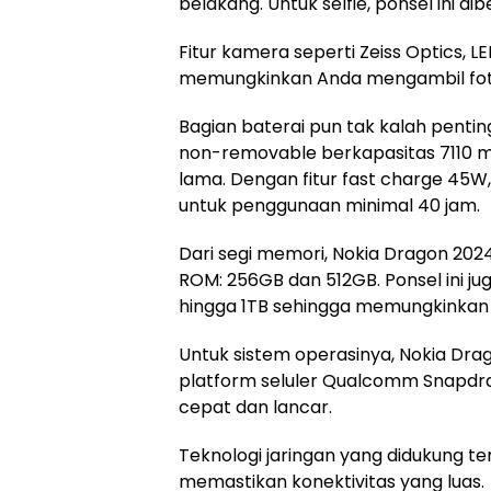
belakang. Untuk selfie, ponsel ini di
Fitur kamera seperti Zeiss Optics, L
memungkinkan Anda mengambil foto
Bagian baterai pun tak kalah pentin
non-removable berkapasitas 7110 
lama. Dengan fitur fast charge 45W,
untuk penggunaan minimal 40 jam.
Dari segi memori, Nokia Dragon 20
ROM: 256GB dan 512GB. Ponsel ini 
hingga 1TB sehingga memungkinkan
Untuk sistem operasinya, Nokia Dr
platform seluler Qualcomm Snapdr
cepat dan lancar.
Teknologi jaringan yang didukun
memastikan konektivitas yang luas.