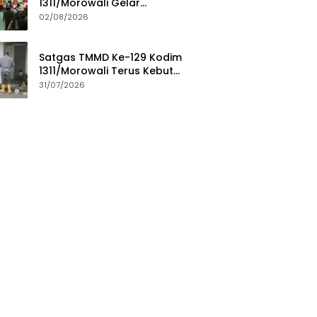
1311/Morowali Gelar
Penyuluhan Mitigasi Bencana
02/08/2026
untuk Warga
Satgas TMMD Ke-129 Kodim
1311/Morowali Terus Kebut
Penyelesaian Pembangunan
31/07/2026
MCK Masjid Quba Desa Umbele