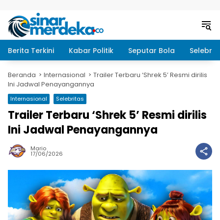
Langsung ke konten
Berita Terkini
Kabar Politik
Seputar Bola
Selebrit
Beranda
Internasional
Trailer Terbaru ‘Shrek 5’ Resmi dirilis
Ini Jadwal Penayangannya
Internasional
Selebritas
Trailer Terbaru ‘Shrek 5’ Resmi dirilis
Ini Jadwal Penayangannya
Mario
17/06/2026