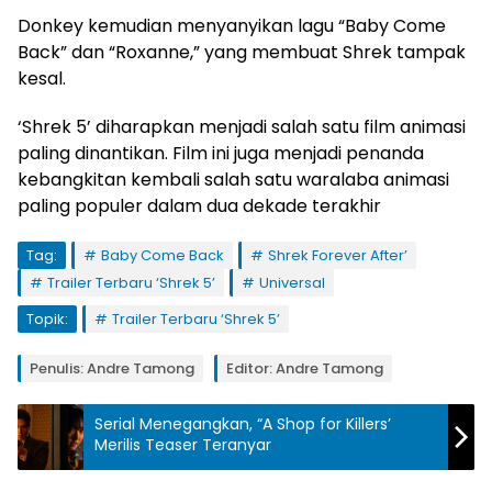
Donkey kemudian menyanyikan lagu “Baby Come
Back” dan “Roxanne,” yang membuat Shrek tampak
kesal.
‘Shrek 5’ diharapkan menjadi salah satu film animasi
paling dinantikan. Film ini juga menjadi penanda
kebangkitan kembali salah satu waralaba animasi
paling populer dalam dua dekade terakhir
Tag:
Baby Come Back
Shrek Forever After’
Trailer Terbaru ‘Shrek 5’
Universal
Topik:
Trailer Terbaru ‘Shrek 5’
Penulis: Andre Tamong
Editor: Andre Tamong
Serial Menegangkan, “A Shop for Killers’
Merilis Teaser Teranyar