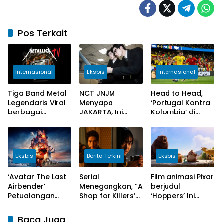
Pos Terkait
Internasional
Eksbis
Internasional
Tiga Band Metal
NCT JNJM
Head to Head,
Legendaris Viral
Menyapa
‘Portugal Kontra
berbagai
JAKARTA, Ini
Kolombia’ di
Platform digital
Jadwal
Miami Stadium
Fanmeeting
Florida
‘DUALITY’
Eksbis
Berita Terkini
Eksbis
‘Avatar The Last
Serial
Film animasi Pixar
Airbender’
Menegangkan, “A
berjudul
Petualangan
Shop for Killers’
‘Hoppers’ Ini
baru di Kerajaan
Merilis Teaser
Jadwal
Bumi
Teranyar
Tayangnya
Baca Juga