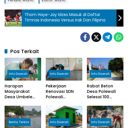
Penulis: Mario
Editor: Mario
Thom Haye-Jay Idzes Masuk di Daftar
Timnas Indonesia Versus Irak Dan Filipina
Pos Terkait
Info Daerah
Info Daerah
Info Daerah
Harapan
Pekerjaan
Rabat Beton
Masyarakat
Renovasi SDN
Desa Polewali
Desa Umbele
Polewali
Selesai 100
Lama Terwujud,
Memasuki Tahap
Persen, Aktivitas
Program
Finishing
Masyarakat
Manunggal Air
Semakin Lancar
TMMD ke-129
Berita Terkini
Info Daerah
Info Daerah
Rampung