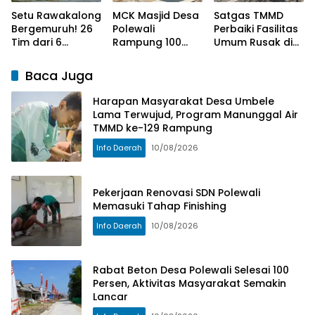
Setu Rawakalong
MCK Masjid Desa
Satgas TMMD
Bergemuruh! 26
Polewali
Perbaiki Fasilitas
Tim dari 6
Rampung 100
Umum Rusak di
Provinsi
Persen, Jamaah
Kepulauan
Ramaikan
Kini Lebih
Umbele
Baca Juga
Festival Perahu
Nyaman
Naga 2026
Harapan Masyarakat Desa Umbele
Lama Terwujud, Program Manunggal Air
TMMD ke-129 Rampung
Info Daerah
10/08/2026
Pekerjaan Renovasi SDN Polewali
Memasuki Tahap Finishing
Info Daerah
10/08/2026
Rabat Beton Desa Polewali Selesai 100
Persen, Aktivitas Masyarakat Semakin
Lancar