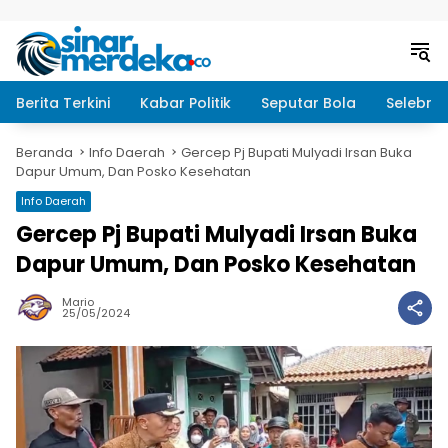
Langsung ke konten
Berita Terkini
Kabar Politik
Seputar Bola
Selebrit
Beranda
Info Daerah
Gercep Pj Bupati Mulyadi Irsan Buka
Dapur Umum, Dan Posko Kesehatan
Info Daerah
Gercep Pj Bupati Mulyadi Irsan Buka
Dapur Umum, Dan Posko Kesehatan
Mario
25/05/2024