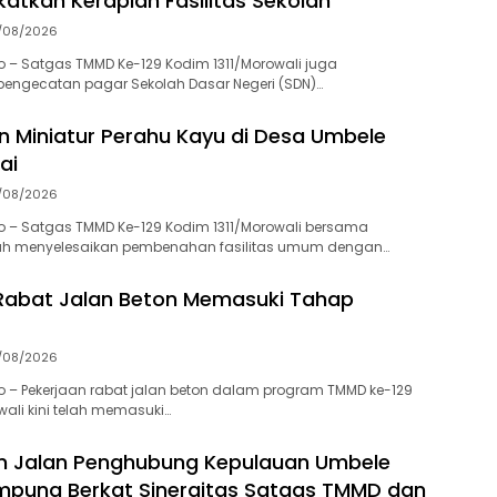
atkan Kerapian Fasilitas Sekolah
/08/2026
 – Satgas TMMD Ke-129 Kodim 1311/Morowali juga
engecatan pagar Sekolah Dasar Negeri (SDN)…
 Miniatur Perahu Kayu di Desa Umbele
ai
/08/2026
o – Satgas TMMD Ke-129 Kodim 1311/Morowali bersama
ah menyelesaikan pembenahan fasilitas umum dengan…
Rabat Jalan Beton Memasuki Tahap
/08/2026
 – Pekerjaan rabat jalan beton dalam program TMMD ke-129
wali kini telah memasuki…
 Jalan Penghubung Kepulauan Umbele
mpung Berkat Sinergitas Satgas TMMD dan