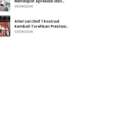
Mendapat Apresiasi dari
Masyarakat Pelaksanaan
06/08/2026
Program Pengukuran
Terjadwal
Atlet Lari Divif 1 Kostrad
Kembali Torehkan Prestasi
Gemilang di Berbagai Ajang
03/08/2026
Lari Nasional