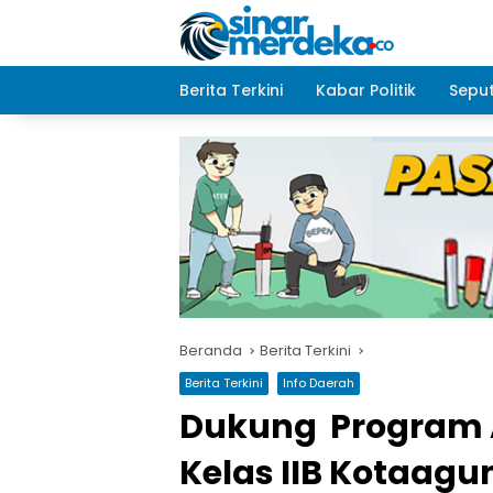
Langsung
ke
konten
Berita Terkini
Kabar Politik
Seput
Beranda
Berita Terkini
Berita Terkini
Info Daerah
Dukung Program A
Kelas IIB Kotaag