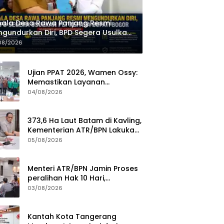
ala Desa Rawa Panjang Resmi
gundurkan Diri, BPD Segera Usulkan
 kepada Bupati Bogor
08/2026
Ujian PPAT 2026, Wamen Ossy:
Memastikan Layanan
Pertanahan dari PPAT yang
04/08/2026
Kompeten, Profesional dan
Berintegritas
373,6 Ha Laut Batam di Kavling,
Kementerian ATR/BPN Lakukan
Investigasi
05/08/2026
Menteri ATR/BPN Jamin Proses
peralihan Hak 10 Hari,
Pengukuran Terjadwal Waktu
03/08/2026
Tunggu 7 Hari
Kantah Kota Tangerang