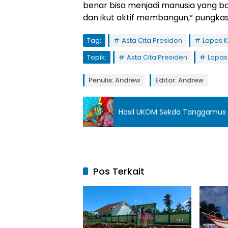
benar bisa menjadi manusia yang ba
dan ikut aktif membangun,” pungkas
Tag:
Asta Cita Presiden
Lapas K
Topik:
Asta Cita Presiden
Lapas 
Penulis: Andrew
Editor: Andrew
Hasil UKOM Sekda Tanggamus 
Pos Terkait