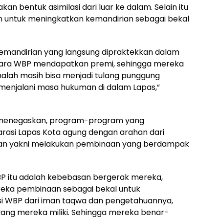
n bentuk asimilasi dari luar ke dalam. Selain itu
n untuk meningkatkan kemandirian sebagai bekal
emandirian yang langsung dipraktekkan dalam
para WBP mendapatkan premi, sehingga mereka
 malah masih bisa menjadi tulang punggung
enjalani masa hukuman di dalam Lapas,”
n menegaskan, program-program yang
arasi Lapas Kota agung dengan arahan dari
tan yakni melakukan pembinaan yang berdampak
BP itu adalah kebebasan bergerak mereka,
ereka pembinaan sebagai bekal untuk
 si WBP dari iman taqwa dan pengetahuannya,
yang mereka miliki. Sehingga mereka benar-