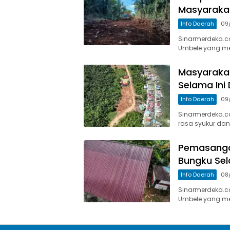
Masyaraka
Info Daerah
09
Sinarmerdeka.c
Umbele yang me
Masyarakat
Selama Ini 
Info Daerah
09
Sinarmerdeka.c
rasa syukur da
Pemasangan
Bungku Se
Info Daerah
08
Sinarmerdeka.co 
Umbele yang me