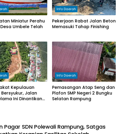
aerah
Info Daerah
tan Miniatur Perahu
Pekerjaan Rabat Jalan Beton
i Desa Umbele Telah
Memasuki Tahap Finishing
aerah
Info Daerah
akat Kepulauan
Pemasangan Atap Seng dan
Bersyukur, Jalan
Plafon SMP Negeri 2 Bungku
lama Ini Dinantikan
Selatan Rampung
rwujud
 Pagar SDN Polewali Rampung, Satgas