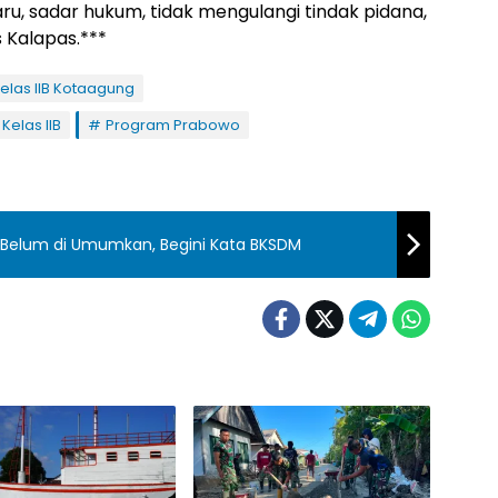
ru, sadar hukum, tidak mengulangi tindak pidana,
 Kalapas.***
elas IIB Kotaagung
Kelas IIB
Program Prabowo
Belum di Umumkan, Begini Kata BKSDM