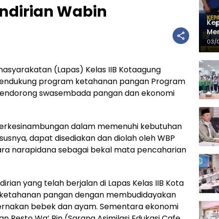
dirian Wabin
Kep
Men
PLT
03/
syarakatan (Lapas) Kelas IIB Kotaagung
mendukung program ketahanan pangan Program
k mendorong swasembada pangan dan ekonomi
berkesinambungan dalam memenuhi kebutuhan
susnya, dapat disediakan dan diolah oleh WBP
ara narapidana sebagai bekal mata pencaharian
ian yang telah berjalan di Lapas Kelas IIB Kota
ang ketahanan pangan dengan membudidayakan
peternakan bebek dan ayam. Sementara ekonomi
an Resto Wa’ Bin (Sarana Asimilasi Edukasi Cafe