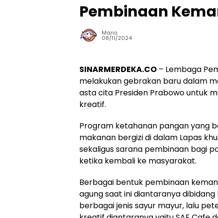
Pembinaan Keman
Mario
08/11/2024
SINARMERDEKA.CO
– Lembaga Pema
melakukan gebrakan baru dalam 
asta cita Presiden Prabowo untu
kreatif.
Program ketahanan pangan yang 
makanan bergizi di dalam Lapas khu
sekaligus sarana pembinaan bagi p
ketika kembali ke masyarakat.
Berbagai bentuk pembinaan kemandir
agung saat ini diantaranya dibid
berbagai jenis sayur mayur, lalu 
kreatif diantaranya yaitu SAE Cafe d