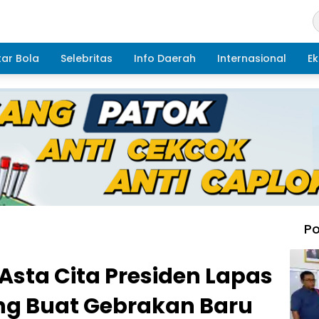
ar Bola
Selebritas
Info Daerah
Internasional
Ek
Po
sta Cita Presiden Lapas
ung Buat Gebrakan Baru