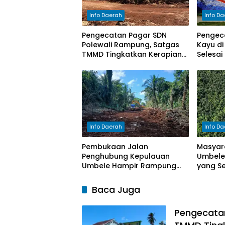
Info Daerah
Info D
Pengecatan Pagar SDN
Pengeca
Polewali Rampung, Satgas
Kayu d
TMMD Tingkatkan Kerapian
Selesai
Fasilitas Sekolah
Info Daerah
Info D
Pembukaan Jalan
Masyar
Penghubung Kepulauan
Umbele 
Umbele Hampir Rampung
yang Se
Berkat Sinergitas Satgas
Kini Te
TMMD dan Masyarakat
Baca Juga
Pengecatan