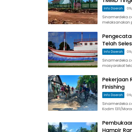
TMMD Tingk
Info Daerah
09
Sinarmerdeka.co
melaksanakan p
Pengecatan
Telah Seles
Info Daerah
09
Sinarmerdeka.c
masyarakat tel
Pekerjaan 
Finishing
Info Daerah
09
Sinarmerdeka.co
Kodim 1311/Moro
Pembukaan
Hampir Ra