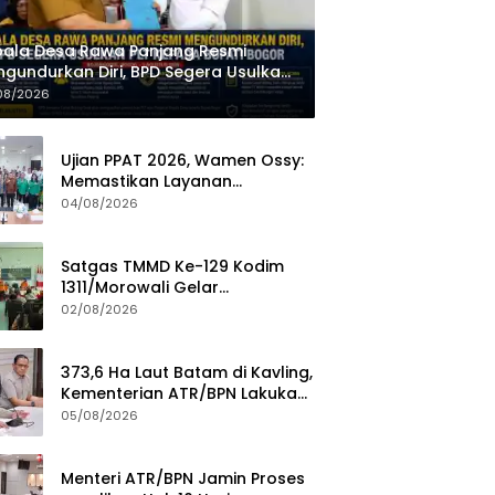
ala Desa Rawa Panjang Resmi
gundurkan Diri, BPD Segera Usulkan
 kepada Bupati Bogor
08/2026
Ujian PPAT 2026, Wamen Ossy:
Memastikan Layanan
Pertanahan dari PPAT yang
04/08/2026
Kompeten, Profesional dan
Berintegritas
Satgas TMMD Ke-129 Kodim
1311/Morowali Gelar
Penyuluhan Mitigasi Bencana
02/08/2026
untuk Warga
373,6 Ha Laut Batam di Kavling,
Kementerian ATR/BPN Lakukan
Investigasi
05/08/2026
Menteri ATR/BPN Jamin Proses