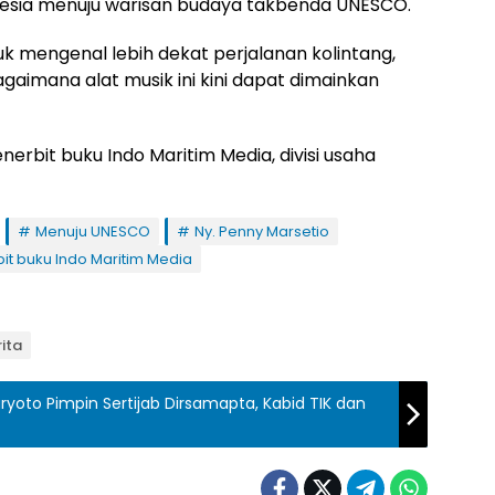
nesia menuju warisan budaya takbenda UNESCO.
tuk mengenal lebih dekat perjalanan kolintang,
agaimana alat musik ini kini dapat dimainkan
enerbit buku Indo Maritim Media, divisi usaha
Menuju UNESCO
Ny. Penny Marsetio
it buku Indo Maritim Media
ita
aryoto Pimpin Sertijab Dirsamapta, Kabid TIK dan