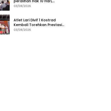
peralihan Hak 10 Hari,
Pengukuran Terjadwal Waktu
03/08/2026
Tunggu 7 Hari
Atlet Lari Divif 1 Kostrad
Kembali Torehkan Prestasi
Gemilang di Berbagai Ajang
03/08/2026
Lari Nasional