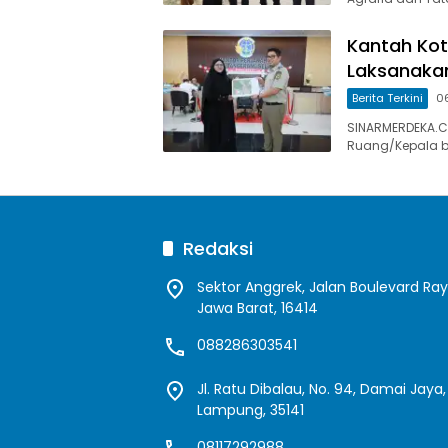
Kantah Ko
Laksanaka
Berita Terkini
0
SINARMERDEKA.CO
Ruang/Kepala b
Redaksi
Sektor Anggrek, Jalan Boulevard Ra
Jawa Barat, 16414
088286303541
Jl. Ratu Dibalau, No. 94, Damai Jay
Lampung, 35141
08117292988