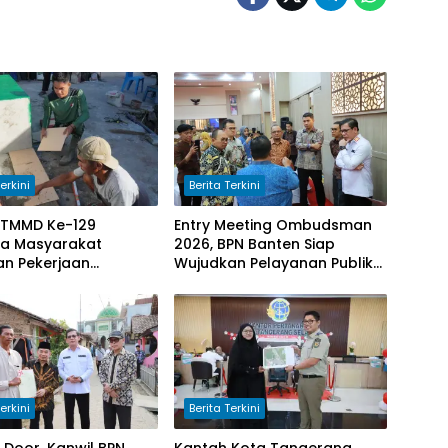
erkini
Berita Terkini
 TMMD Ke-129
Entry Meeting Ombudsman
a Masyarakat
2026, BPN Banten Siap
an Pekerjaan
Wujudkan Pelayanan Publik
m Manunggal Air
yang Berkualitas Bagi
di Desa Umbele
Masyarakat
erkini
Berita Terkini
 Door, Kanwil BPN
Kantah Kota Tangerang