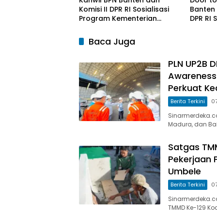
Komisi II DPR RI Sosialisasi
Banten 
Program Kementerian
DPR RI 
ATR/BPN
Kepada
Baca Juga
PLN UP2B D
Awareness
Perkuat Ke
Berita Terkini
0
Sinarmerdeka.co 
Madura, dan Bal
Satgas TM
Pekerjaan 
Umbele
Berita Terkini
0
Sinarmerdeka.co
TMMD Ke-129 Kod