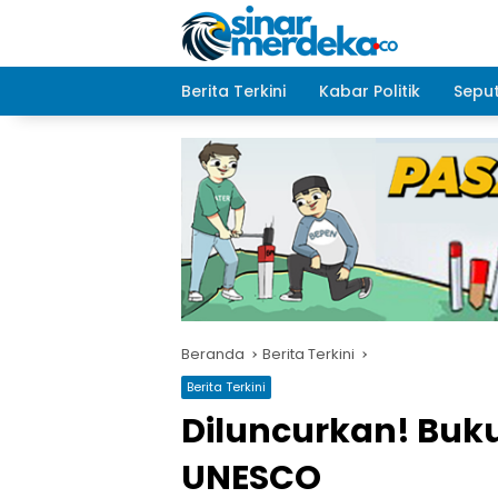
Langsung
ke
konten
Berita Terkini
Kabar Politik
Seput
Beranda
Berita Terkini
Berita Terkini
Diluncurkan! Buk
UNESCO