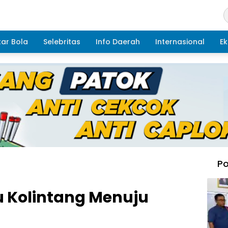
ar Bola
Selebritas
Info Daerah
Internasional
Ek
Po
u Kolintang Menuju