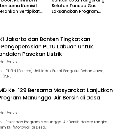
bersama Komisi II
Selatan Tancap Gas
Serahkan Sertipikat
Laksanakan Program
 Masyarakat
Pengukuran Terjadwal
KI Jakarta dan Banten Tingkatkan
 Pengoperasian PLTU Labuan untuk
andalan Pasokan Listrik
7/08/2026
– PT PLN (Persero) Unit Induk Pusat Pengatur Beban Jawa,
i (PLN…
MD Ke-129 Bersama Masyarakat Lanjutkan
Program Manunggal Air Bersih di Desa
7/08/2026
 – Pekerjaan Program Manunggal Air Bersih dalam rangka
im 1311/Morowali di Desa…