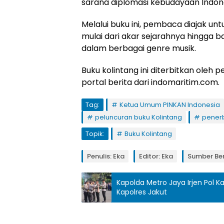
sarana diplomasi kebudayaan Indo
Melalui buku ini, pembaca diajak un
mulai dari akar sejarahnya hingga b
dalam berbagai genre musik.
Buku kolintang ini diterbitkan oleh p
portal berita dari indomaritim.com.
Tag:
Ketua Umum PINKAN Indonesia
peluncuran buku Kolintang
penerb
Topik:
Buku Kolintang
Penulis: Eka
Editor: Eka
Sumber Ber
Kapolda Metro Jaya Irjen Pol K
Kapolres Jakut