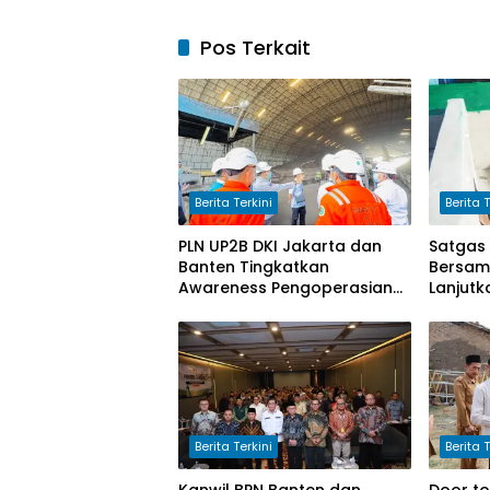
Pos Terkait
Berita Terkini
Berita T
PLN UP2B DKI Jakarta dan
Satgas
Banten Tingkatkan
Bersam
Awareness Pengoperasian
Lanjutk
PLTU Labuan untuk Perkuat
Progra
Keandalan Pasokan Listrik
Bersih 
Berita Terkini
Berita T
Kanwil BPN Banten dan
Door to