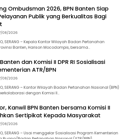
ing Ombudsman 2026, BPN Banten Siap
elayanan Publik yang Berkualitas Bagi
t
7/08/2026
O, SERANG – Kepala Kantor Wilayah Badan Pertanahan
Provinsi Banten, Harison Mocodompis, bersama…
Banten dan Komisi II DPR RI Sosialisasi
ementerian ATR/BPN
7/08/2026
O, SERANG – Kantor Wilayah Badan Pertanahan Nasional (BPN)
berkolaborasi dengan Komisi II…
or, Kanwil BPN Banten bersama Komisi II
ahkan Sertipikat Kepada Masyarakat
7/08/2026
, SERANG – Usai menggelar Sosialisasi Program Kementerian
ta Ruang/Badan Pertanahan Nasional (ATR/BPN),…