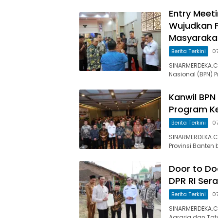
Entry Meet
Wujudkan P
Masyaraka
Berita Terkini
0
SINARMERDEKA.C
Nasional (BPN) 
Kanwil BPN 
Program K
Berita Terkini
0
SINARMERDEKA.C
Provinsi Banten 
Door to Do
DPR RI Ser
Berita Terkini
0
SINARMERDEKA.CO
Agraria dan Ta