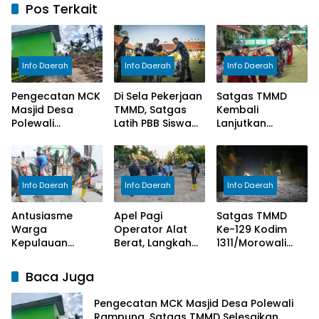
Pos Terkait
Info Daerah
Info Daerah
Info Daerah
Pengecatan MCK
Di Sela Pekerjaan
Satgas TMMD
Masjid Desa
TMMD, Satgas
Kembali
Polewali
Latih PBB Siswa
Lanjutkan
Rampung,
Hadapi Lomba
Pengecoran
Satgas TMMD
Gerak Jalan
Lantai SD Negeri
Selesaikan
Polewali
Tahap Akhir
Info Daerah
Info Daerah
Info Daerah
Pekerjaan
Antusiasme
Apel Pagi
Satgas TMMD
Warga
Operator Alat
Ke-129 Kodim
Kepulauan
Berat, Langkah
1311/Morowali
Umbele Sambut
Awal Sukseskan
Lembur Malam
TMMD Ke-129
Sasaran Utama
Kejar
Baca Juga
Kodim
TMMD Ke-129
Penyelesaian
1311/Morowali
Kodim
Pembukaan
Pengecatan MCK Masjid Desa Polewali
1311/Morowali
Jalan
Rampung, Satgas TMMD Selesaikan