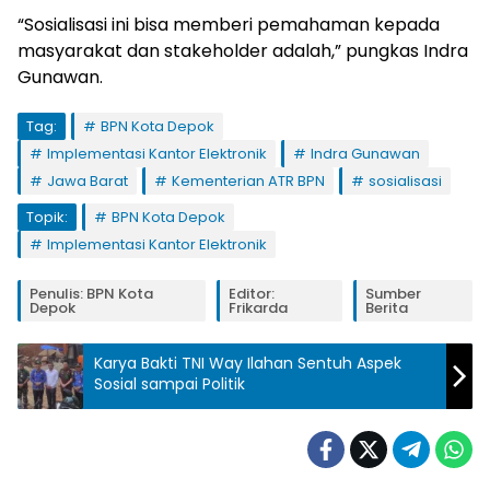
“Sosialisasi ini bisa memberi pemahaman kepada
masyarakat dan stakeholder adalah,” pungkas Indra
Gunawan.
Tag:
BPN Kota Depok
Implementasi Kantor Elektronik
Indra Gunawan
Jawa Barat
Kementerian ATR BPN
sosialisasi
Topik:
BPN Kota Depok
Implementasi Kantor Elektronik
Penulis: BPN Kota
Editor:
Sumber
Depok
Frikarda
Berita
Karya Bakti TNI Way Ilahan Sentuh Aspek
Sosial sampai Politik