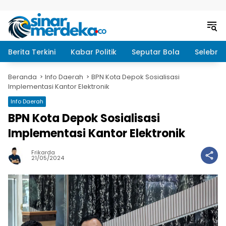
Langsung ke konten
Berita Terkini
Kabar Politik
Seputar Bola
Selebrit
Beranda
Info Daerah
BPN Kota Depok Sosialisasi
Implementasi Kantor Elektronik
Info Daerah
BPN Kota Depok Sosialisasi
Implementasi Kantor Elektronik
Frikarda
21/05/2024