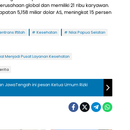
perusahaan global dan memiliki 21 ribu karyawan.
atan 5,158 miliar dolar AS, meningkat 15 persen
ntrans Iftitah
Kesehatan
Nilai Papua Selatan
ial Menjadi Pusat Layanan Kesehatan
erita
n JawaTengah ini pesan Ketua Umum Rizki