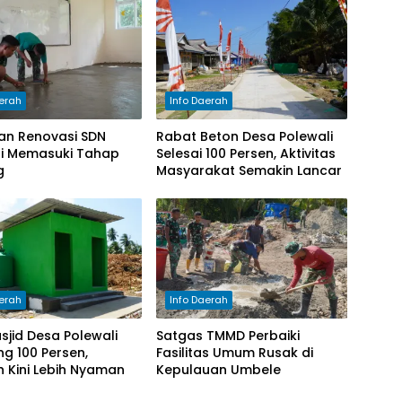
aerah
Info Daerah
an Renovasi SDN
Rabat Beton Desa Polewali
li Memasuki Tahap
Selesai 100 Persen, Aktivitas
g
Masyarakat Semakin Lancar
aerah
Info Daerah
jid Desa Polewali
Satgas TMMD Perbaiki
g 100 Persen,
Fasilitas Umum Rusak di
 Kini Lebih Nyaman
Kepulauan Umbele