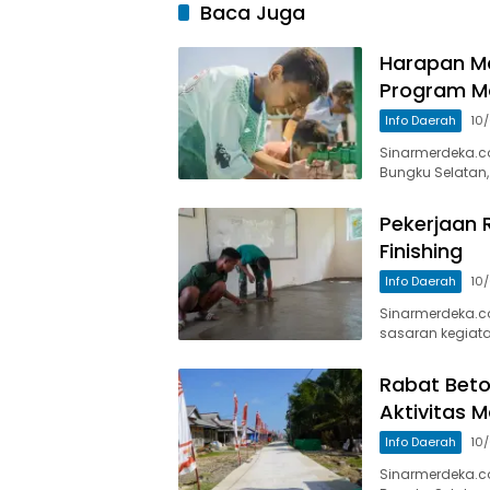
Baca Juga
Harapan M
Program M
Info Daerah
10
Sinarmerdeka.c
Bungku Selatan,
Pekerjaan 
Finishing
Info Daerah
10
Sinarmerdeka.co
sasaran kegiat
Rabat Beton
Aktivitas 
Info Daerah
10
Sinarmerdeka.co