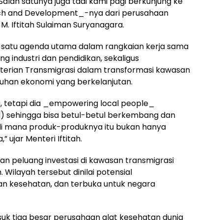
. Salah satunya juga tadi kami pagi berkunjung ke
h and Development_-nya dari perusahaan
M. Iftitah Sulaiman Suryanagara.
h satu agenda utama dalam rangkaian kerja sama
ng industri dan pendidikan, sekaligus
erian Transmigrasi dalam transformasi kawasan
uhan ekonomi yang berkelanjutan.
, tetapi dia _empowering local people_
 sehingga bisa betul-betul berkembang dan
di mana produk-produknya itu bukan hanya
,” ujar Menteri Iftitah.
an peluang investasi di kawasan transmigrasi
 Wilayah tersebut dinilai potensial
n kesehatan, dan terbuka untuk negara
masuk tiga besar perusahaan alat kesehatan dunia