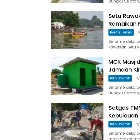
Bungku Selatan,
Setu Rawak
Ramaikan F
Berita Terkini
1
Sinarmerdeka.c
kawasan Setu R
MCK Masjid
Jamaah Kin
Info Daerah
10
Sinarmerdeka.c
Bungku Selatan,
Satgas TMM
Kepulauan
Info Daerah
10
Sinarmerdeka.c
masyarakat mel