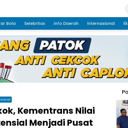
ar Bola
Selebritas
Info Daerah
Internasional
Ek
Po
asional
kok, Kementrans Nilai
ensial Menjadi Pusat