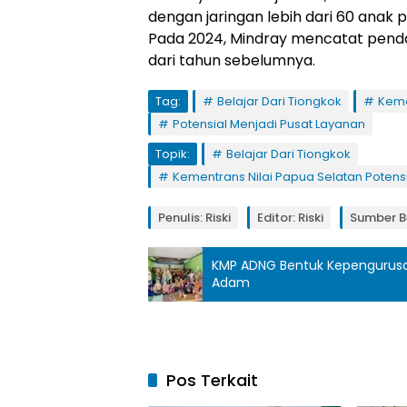
dengan jaringan lebih dari 60 anak 
Pada 2024, Mindray mencatat pendap
dari tahun sebelumnya.
Tag:
Belajar Dari Tiongkok
Keme
Potensial Menjadi Pusat Layanan
Topik:
Belajar Dari Tiongkok
Kementrans Nilai Papua Selatan Potens
Penulis: Riski
Editor: Riski
Sumber B
KMP ADNG Bentuk Kepengurusa
Adam
Pos Terkait