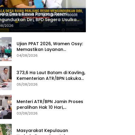
ala Desa Rawa Panjang Resmi
gundurkan Diri, BPD Segera Usulkan
 kepada Bupati Bogor
08/2026
Ujian PPAT 2026, Wamen Ossy:
Memastikan Layanan
Pertanahan dari PPAT yang
04/08/2026
Kompeten, Profesional dan
Berintegritas
373,6 Ha Laut Batam di Kavling,
Kementerian ATR/BPN Lakukan
Investigasi
05/08/2026
Menteri ATR/BPN Jamin Proses
peralihan Hak 10 Hari,
Pengukuran Terjadwal Waktu
03/08/2026
Tunggu 7 Hari
Masyarakat Kepulauan