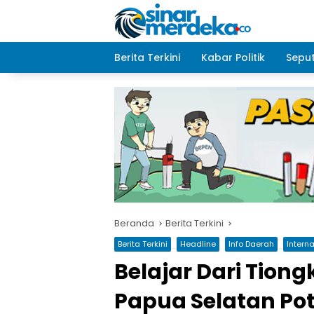
Langsung
ke
konten
Berita Terkini
Kabar Politik
Seput
Beranda
Berita Terkini
Berita Terkini
Headline
Info Daerah
Intern
Belajar Dari Tiong
Papua Selatan Pot