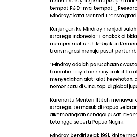
mana. Inilah yang kami pelajari tadi
tempat R&D-nya, tempat _Researc
Mindray,” kata Menteri Transmigrasi 
Kunjungan ke Mindray menjadi sala
strategis Indonesia–Tiongkok di bida
memperkuat arah kebijakan Kement
transmigrasi menuju pusat pertumb
“Mindray adalah perusahaan swasta
(memberdayakan masyarakat lokal)
menyediakan alat-alat kesehatan, 
nomor satu di Cina, tapi di global juga
Karena itu Menteri Iftitah menawark
strategis, termasuk di Papua Selatan.
dikembangkan sebagai pusat layana
tetangga seperti Papua Nugini.
Mindray berdiri sejak 1991, kini ter