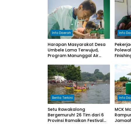
Info Daerah
Info D
Harapan Masyarakat Desa
Pekerja
Umbele Lama Terwujud,
Polewa
Program Manunggal Air
Finishin
TMMD ke-129 Rampung
Berita Terkini
Info D
Setu Rawakalong
MCK Mas
Bergemuruh! 26 Tim dari 6
Rampun
Provinsi Ramaikan Festival
Jamaah
Perahu Naga 2026