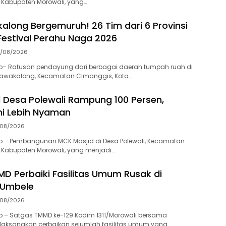
 Kabupaten Morowali, yang…
along Bergemuruh! 26 Tim dari 6 Provinsi
estival Perahu Naga 2026
0/08/2026
o– Ratusan pendayung dari berbagai daerah tumpah ruah di
awakalong, Kecamatan Cimanggis, Kota…
 Desa Polewali Rampung 100 Persen,
i Lebih Nyaman
/08/2026
o – Pembangunan MCK Masjid di Desa Polewali, Kecamatan
 Kabupaten Morowali, yang menjadi…
D Perbaiki Fasilitas Umum Rusak di
 Umbele
/08/2026
o – Satgas TMMD ke-129 Kodim 1311/Morowali bersama
aksanakan perbaikan sejumlah fasilitas umum yang…