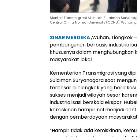
Menteri Transmigrasi M. Iftitah Sulaiman Surya
Central China Normal University (CCNU), Wuhan p
SINAR MERDEKA
,Wuhan, Tiongkok 
pembangunan berbasis industrialisasi
khususnya dalam menghubungkan ke
masyarakat lokal.
Kementerian Transmigrasi yang dipim
Sulaiman Suryanagara saat mengunj
terbesar di Tiongkok yang berlokasi 
sukses menjadi wilayah besar karen
industrialisasi berskala ekspor. Hu
kemiskinan hampir nol menjadi conto
dengan pemberdayaan masyarakat d
“Hampir tidak ada kemiskinan, kemu