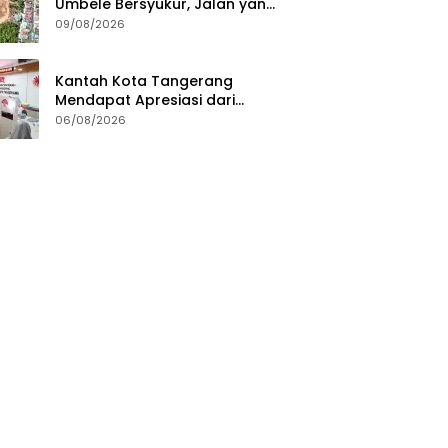
Umbele Bersyukur, Jalan yang
Selama Ini Dinantikan Kini
09/08/2026
Terwujud
Kantah Kota Tangerang
Mendapat Apresiasi dari
Masyarakat Pelaksanaan
06/08/2026
Program Pengukuran
Terjadwal