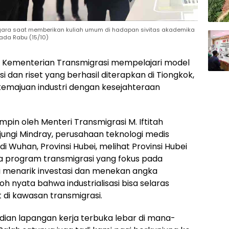
nagara saat memberikan kuliah umum di hadapan sivitas akademika
ada Rabu (15/10)
– Kementerian Transmigrasi mempelajari model
 dan riset yang berhasil diterapkan di Tiongkok,
majuan industri dengan kesejahteraan
pin oleh Menteri Transmigrasi M. Iftitah
ungi Mindray, perusahaan teknologi medis
di Wuhan, Provinsi Hubei, melihat Provinsi Hubei
a program transmigrasi yang fokus pada
bei menarik investasi dan menekan angka
h nyata bahwa industrialisasi bisa selaras
i kawasan transmigrasi.
dian lapangan kerja terbuka lebar di mana-