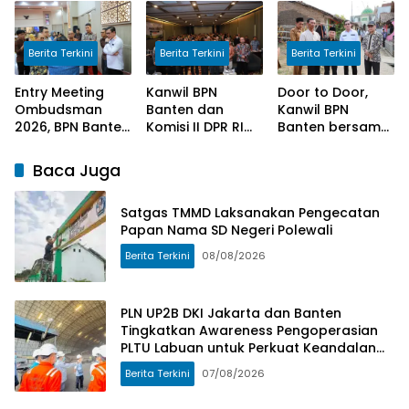
Negeri Polewali
Awareness
Pekerjaan
Pengoperasian
Program
PLTU Labuan
Manunggal Air
Berita Terkini
Berita Terkini
Berita Terkini
untuk Perkuat
Bersih di Desa
Keandalan
Umbele
Entry Meeting
Kanwil BPN
Door to Door,
Pasokan Listrik
Ombudsman
Banten dan
Kanwil BPN
2026, BPN Banten
Komisi II DPR RI
Banten bersama
Siap Wujudkan
Sosialisasi
Komisi II DPR RI
Pelayanan Publik
Program
Serahkan
Baca Juga
yang Berkualitas
Kementerian
Sertipikat
Bagi Masyarakat
ATR/BPN
Kepada
Satgas TMMD Laksanakan Pengecatan
Masyarakat
Papan Nama SD Negeri Polewali
Berita Terkini
08/08/2026
PLN UP2B DKI Jakarta dan Banten
Tingkatkan Awareness Pengoperasian
PLTU Labuan untuk Perkuat Keandalan
Pasokan Listrik
Berita Terkini
07/08/2026