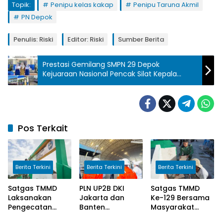
Topik:
Penipu kelas kakap
Penipu Taruna Akmil
PN Depok
Penulis: Riski
Editor: Riski
Sumber Berita
Prestasi Gemilang SMPN 29 Depok
Kejuaraan Nasional Pencak Silat Kepala
Sekolah Apresiasi Para Juara
Pos Terkait
Berita Terkini
Berita Terkini
Berita Terkini
Satgas TMMD
PLN UP2B DKI
Satgas TMMD
Laksanakan
Jakarta dan
Ke-129 Bersama
Pengecatan
Banten
Masyarakat
Papan Nama SD
Tingkatkan
Lanjutkan