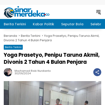
Langsung ke konten
Berita Terkini
Kabar Politik
Seputar Bola
Selebrit
Beranda
Berita Terkini
Yoga Prasetyo, Penipu Taruna Akmil,
Divonis 2 Tahun 4 Bulan Penjara
Berita Terkini
Yoga Prasetyo, Penipu Taruna Akmil,
Divonis 2 Tahun 4 Bulan Penjara
Mochamad Riski Nurdianto
30/09/2024