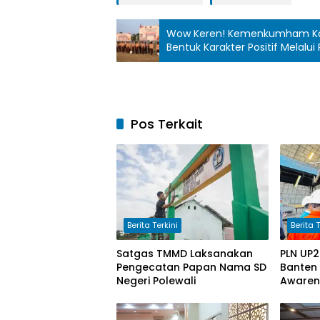
Wow Keren! Kemenkumham Kals
Bentuk Karakter Positif Melalu
Pos Terkait
Berita Terkini
Berita T
Satgas TMMD Laksanakan
PLN UP2
Pengecatan Papan Nama SD
Banten
Negeri Polewali
Awaren
PLTU La
Keandal