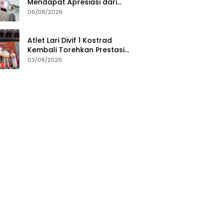
Mendapat Apresiasi dari
Masyarakat Pelaksanaan
06/08/2026
Program Pengukuran
Terjadwal
Atlet Lari Divif 1 Kostrad
Kembali Torehkan Prestasi
Gemilang di Berbagai Ajang
03/08/2026
Lari Nasional