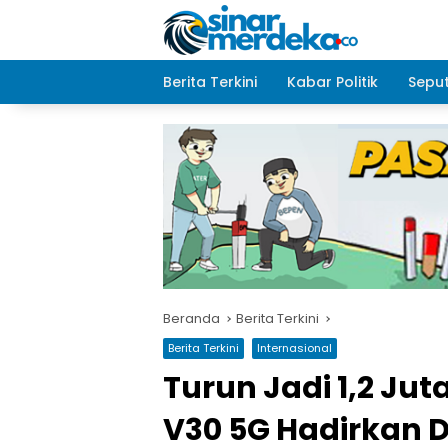
Langsung
ke
konten
Berita Terkini
Kabar Politik
Seput
Beranda
Berita Terkini
Berita Terkini
Internasional
Turun Jadi 1,2 Jut
V30 5G Hadirkan D