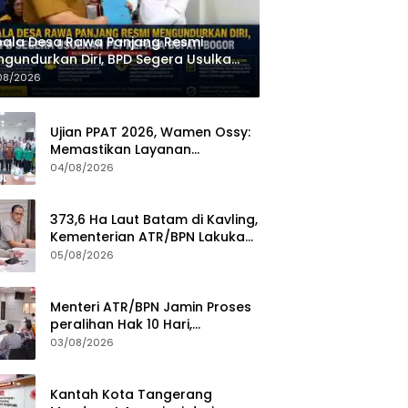
ala Desa Rawa Panjang Resmi
gundurkan Diri, BPD Segera Usulkan
 kepada Bupati Bogor
08/2026
Ujian PPAT 2026, Wamen Ossy:
Memastikan Layanan
Pertanahan dari PPAT yang
04/08/2026
Kompeten, Profesional dan
Berintegritas
373,6 Ha Laut Batam di Kavling,
Kementerian ATR/BPN Lakukan
Investigasi
05/08/2026
Menteri ATR/BPN Jamin Proses
peralihan Hak 10 Hari,
Pengukuran Terjadwal Waktu
03/08/2026
Tunggu 7 Hari
Kantah Kota Tangerang