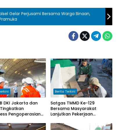
el Gelar Perjusami Bersama Warga Binaan,
i Pramuka
erkini
Berita Terkini
B DKI Jakarta dan
Satgas TMMD Ke-129
 Tingkatkan
Bersama Masyarakat
ess Pengoperasian
Lanjutkan Pekerjaan
buan untuk Perkuat
Program Manunggal Air
an Pasokan Listrik
Bersih di Desa Umbele