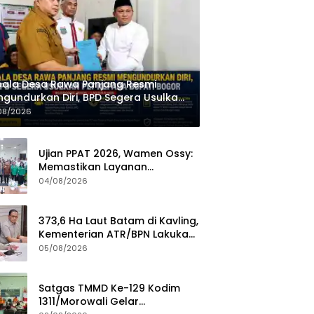
ala Desa Rawa Panjang Resmi
gundurkan Diri, BPD Segera Usulkan
 kepada Bupati Bogor
08/2026
Ujian PPAT 2026, Wamen Ossy:
Memastikan Layanan
Pertanahan dari PPAT yang
04/08/2026
Kompeten, Profesional dan
Berintegritas
373,6 Ha Laut Batam di Kavling,
Kementerian ATR/BPN Lakukan
Investigasi
05/08/2026
Satgas TMMD Ke-129 Kodim
1311/Morowali Gelar