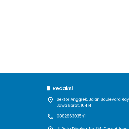
Redaksi
Sektor Anggrek, Jalan Boulevard Ra
Jawa Barat, 16414
088286303541
Jl. Ratu Dibalau, No. 94, Damai Jay