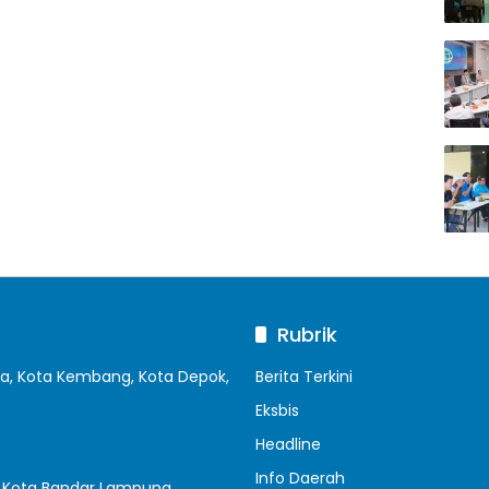
Rubrik
ya, Kota Kembang, Kota Depok,
Berita Terkini
Eksbis
Headline
Info Daerah
a, Kota Bandar Lampung,