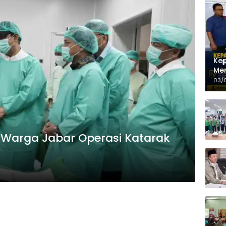
Kep
Men
PLT
03/
5 Warga Jabar Operasi Katarak