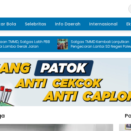
ar Bola
Selebritas
Info Daerah
Internasional
Ek
MD, Satgas Latih PBB
Satgas TMMD Kembali Lanjutkan
a Gerak Jalan
Pengecoran Lantai SD Negeri Polewali
ga
Po