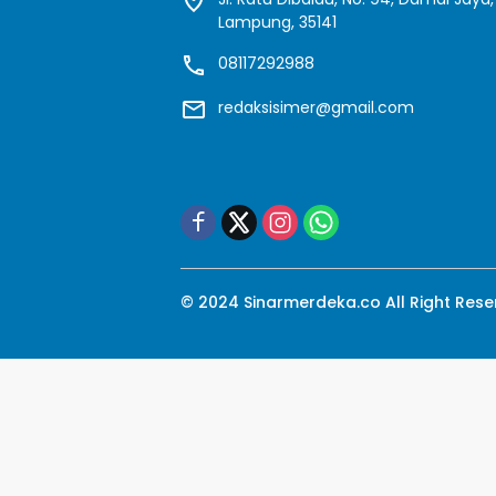
Lampung, 35141
08117292988
redaksisimer@gmail.com
© 2024 Sinarmerdeka.co All Right Res