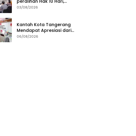
peralihan Hak 10 Hari,
Pengukuran Terjadwal Waktu
03/08/2026
Tunggu 7 Hari
Kantah Kota Tangerang
Mendapat Apresiasi dari
Masyarakat Pelaksanaan
06/08/2026
Program Pengukuran
Terjadwal