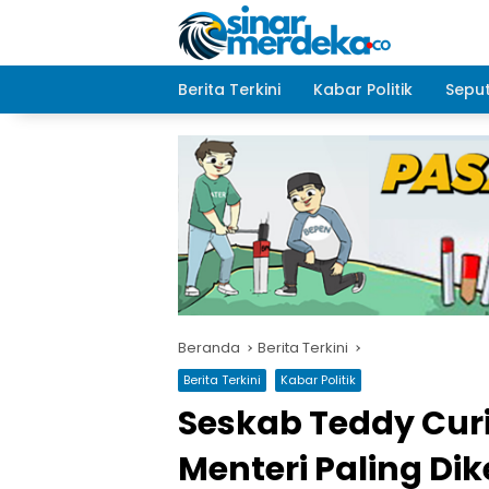
Langsung
ke
konten
Berita Terkini
Kabar Politik
Seput
Beranda
Berita Terkini
Berita Terkini
Kabar Politik
Seskab Teddy Curi
Menteri Paling Dik