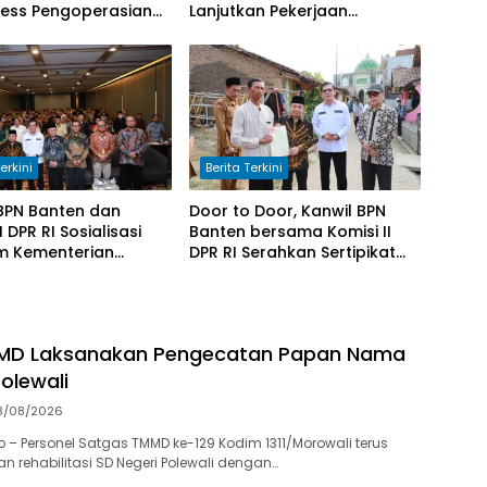
ess Pengoperasian
Lanjutkan Pekerjaan
buan untuk Perkuat
Program Manunggal Air
an Pasokan Listrik
Bersih di Desa Umbele
erkini
Berita Terkini
BPN Banten dan
Door to Door, Kanwil BPN
I DPR RI Sosialisasi
Banten bersama Komisi II
m Kementerian
DPR RI Serahkan Sertipikat
N
Kepada Masyarakat
MD Laksanakan Pengecatan Papan Nama
olewali
8/08/2026
 – Personel Satgas TMMD ke-129 Kodim 1311/Morowali terus
rehabilitasi SD Negeri Polewali dengan…