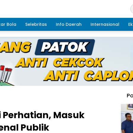
ar Bola
Selebritas
Info Daerah
Internasional
Ek
Po
 Perhatian, Masuk
enal Publik