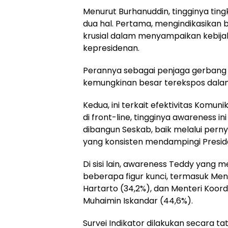
Menurut Burhanuddin, tingginya tin
dua hal. Pertama, mengindikasikan
krusial dalam menyampaikan kebijak
kepresidenan.
Perannya sebagai penjaga gerbang i
kemungkinan besar terekspos dalam 
Kedua, ini terkait efektivitas Komun
di front-line, tingginya awareness i
dibangun Seskab, baik melalui per
yang konsisten mendampingi Pres
Di sisi lain, awareness Teddy yang
beberapa figur kunci, termasuk Men
Hartarto (34,2%), dan Menteri Koo
Muhaimin Iskandar (44,6%).
Survei Indikator dilakukan secara 