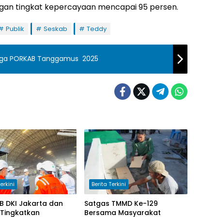
an tingkat kepercayaan mencapai 95 persen.
Publik
Seskab
Teddy
laga PORKAB Tanggamus 2025
erkini
Berita Terkini
B DKI Jakarta dan
Satgas TMMD Ke-129
 Tingkatkan
Bersama Masyarakat