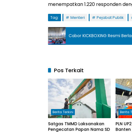
menempatkan 1.220 responden deng
Tag:
Menteri
Pejabat Publik
Cabor KICKBOXING Resmi Ber
Pos Terkait
Berita Terkini
Berita T
Satgas TMMD Laksanakan
PLN UP2
Pengecatan Papan Nama SD
Banten