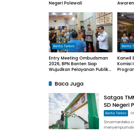
Negeri Polewali
Awaren
PLTU La
Keandal
Berita Terkini
Berita T
Entry Meeting Ombudsman
Kanwil 
2026, BPN Banten Siap
Komisi I
Wujudkan Pelayanan Publik
Progra
yang Berkualitas Bagi
ATR/BP
Masyarakat
Baca Juga
Satgas TM
SD Negeri P
Berita Terkini
0
Sinarmerdeka.co
menyempurnakan 