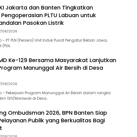
KI Jakarta dan Banten Tingkatkan
 Pengoperasian PLTU Labuan untuk
andalan Pasokan Listrik
7/08/2026
– PT PLN (Persero) Unit Induk Pusat Pengatur Beban Jawa,
i (PLN…
MD Ke-129 Bersama Masyarakat Lanjutkan
Program Manunggal Air Bersih di Desa
7/08/2026
 – Pekerjaan Program Manunggal Air Bersih dalam rangka
im 1311/Morowali di Desa…
ing Ombudsman 2026, BPN Banten Siap
elayanan Publik yang Berkualitas Bagi
t
7/08/2026