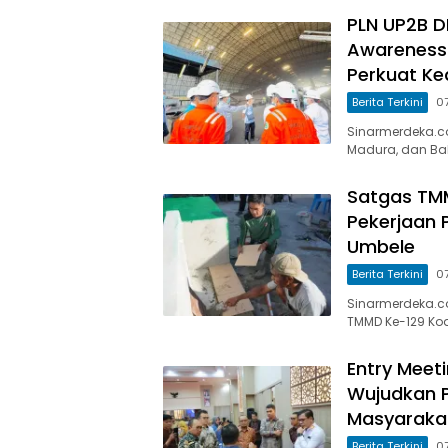
PLN UP2B D
Awareness
Perkuat Ke
Berita Terkini
0
Sinarmerdeka.co 
Madura, dan Bal
Satgas TM
Pekerjaan 
Umbele
Berita Terkini
0
Sinarmerdeka.co
TMMD Ke-129 Kod
Entry Meet
Wujudkan P
Masyaraka
Berita Terkini
0