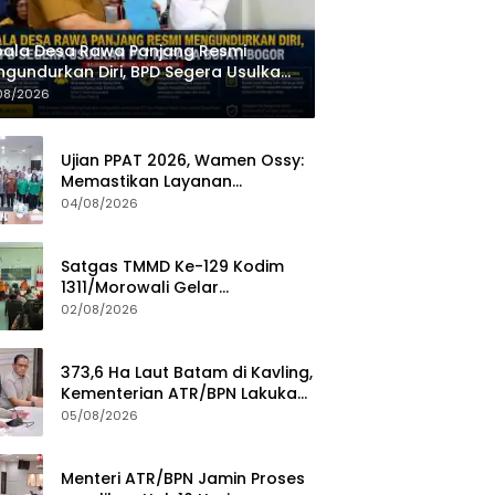
ala Desa Rawa Panjang Resmi
gundurkan Diri, BPD Segera Usulkan
 kepada Bupati Bogor
08/2026
Ujian PPAT 2026, Wamen Ossy:
Memastikan Layanan
Pertanahan dari PPAT yang
04/08/2026
Kompeten, Profesional dan
Berintegritas
Satgas TMMD Ke-129 Kodim
1311/Morowali Gelar
Penyuluhan Mitigasi Bencana
02/08/2026
untuk Warga
373,6 Ha Laut Batam di Kavling,
Kementerian ATR/BPN Lakukan
Investigasi
05/08/2026
Menteri ATR/BPN Jamin Proses