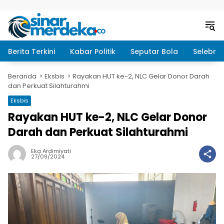
Langsung ke konten
Berita Terkini
Kabar Politik
Seputar Bola
Selebrit
Beranda
Eksbis
Rayakan HUT ke-2, NLC Gelar Donor Darah
dan Perkuat Silahturahmi
Eksbis
Rayakan HUT ke-2, NLC Gelar Donor
Darah dan Perkuat Silahturahmi
Eka Ardimiyati
27/09/2024