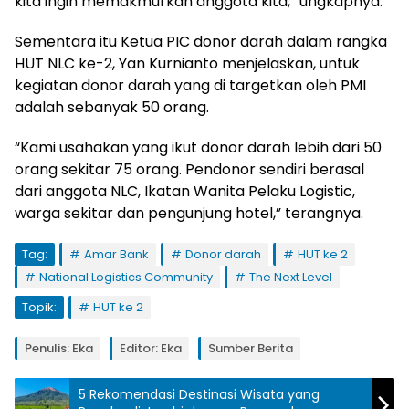
kita ingin memakmurkan anggota kita,” ungkapnya.
Sementara itu Ketua PIC donor darah dalam rangka
HUT NLC ke-2, Yan Kurnianto menjelaskan, untuk
kegiatan donor darah yang di targetkan oleh PMI
adalah sebanyak 50 orang.
“Kami usahakan yang ikut donor darah lebih dari 50
orang sekitar 75 orang. Pendonor sendiri berasal
dari anggota NLC, Ikatan Wanita Pelaku Logistic,
warga sekitar dan pengunjung hotel,” terangnya.
Tag:
Amar Bank
Donor darah
HUT ke 2
National Logistics Community
The Next Level
Topik:
HUT ke 2
Penulis: Eka
Editor: Eka
Sumber Berita
5 Rekomendasi Destinasi Wisata yang