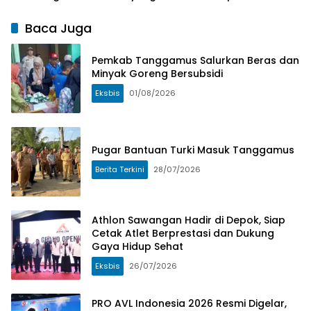
Panggung
Nusantara 2026,
Pemkab
Inovasi Teknologi
Perkuat
Tanggamus
Baca Juga
Audio Visual dan
Pemberdayaan
Musik
UMKM dan
Pemkab Tanggamus Salurkan Beras dan
Budaya Lokal
Minyak Goreng Bersubsidi
Eksbis
01/08/2026
Pugar Bantuan Turki Masuk Tanggamus
Berita Terkini
28/07/2026
Athlon Sawangan Hadir di Depok, Siap
Cetak Atlet Berprestasi dan Dukung
Gaya Hidup Sehat
Eksbis
26/07/2026
PRO AVL Indonesia 2026 Resmi Digelar,