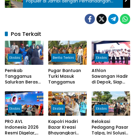
Populer di Jambi dengan Pemandangan
Memukau
Pos Terkait
Eksbis
Berita Terkini
Eksbis
Pemkab
Pugar Bantuan
Athlon
Tanggamus
Turki Masuk
Sawangan Hadir
Salurkan Beras
Tanggamus
di Depok, Siap
dan Minyak
Cetak Atlet
Goreng
Berprestasi dan
Bersubsidi
Dukung Gaya
Hidup Sehat
Eksbis
Eksbis
Eksbis
PRO AVL
Kapolri Hadiri
Relokasi
Indonesia 2026
Bazar Kreasi
Pedagang Pasar
Resmi Digelar,
Bhayangkari
Talpa, Ini Solusi