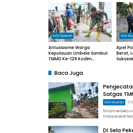
Info Daerah
Info D
Antusiasme Warga
Apel Pa
Kepulauan Umbele Sambut
Berat, 
TMMD Ke-129 Kodim
Sukses
1311/Morowali
TMMD K
1311/Mo
Baca Juga
Pengecatan
Satgas TMM
Info Daerah
07
Sinarmerdeka.co
masyarakat tel
Di Sela Pe