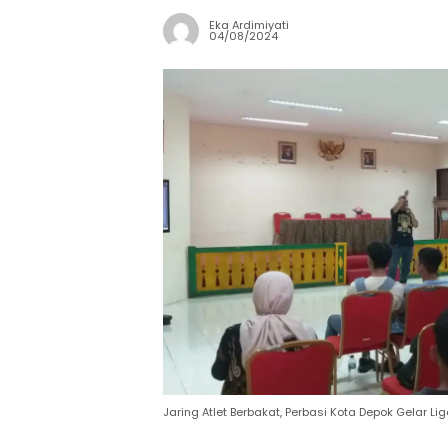
Eka Ardimiyati
04/08/2024
Jaring Atlet Berbakat, Perbasi Kota Depok Gelar Li