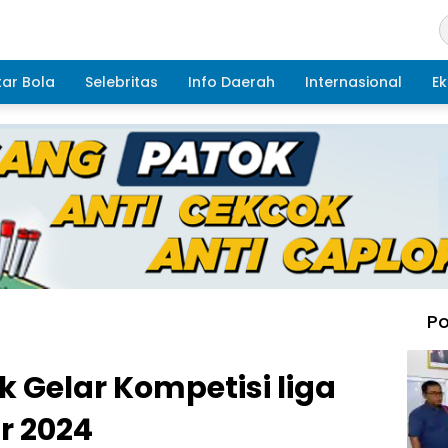
ar Bola
Selebritas
Info Daerah
Internasional
Ek
Po
k Gelar Kompetisi liga
r 2024