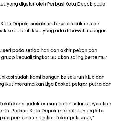
sket yang digelar oleh Perbasi Kota Depok pada
Kota Depok, sosialisasi terus dilakukan oleh
ok ke seluruh klub yang ada di bawah naungan
u seri pada setiap hari dan akhir pekan dan
gruop kecuali tingkat SD akan saling bertemu,”
asi sudah kami bangun ke seluruh klub dan
ang ikut meramaikan Liga Basket pelajar putra dan
 telah kami godok bersama dan selanjutnya akan
ta. Perbasi Kota Depok melihat penting kita
mping pembinaan basket kelompok umur,”