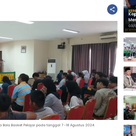
Kep
Men
PLT
03/
ga Bola Basket Pelajar pada tanggal 7 -18 Agustus 2024.