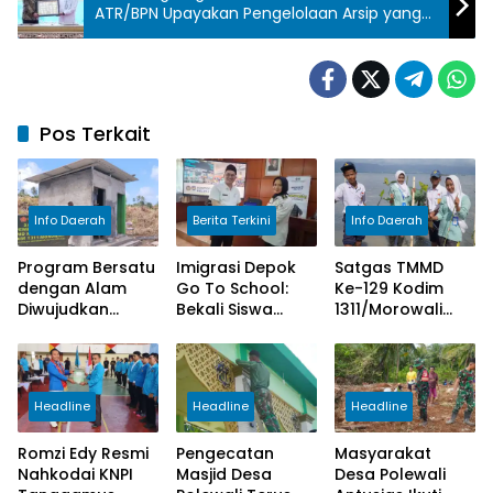
ATR/BPN Upayakan Pengelolaan Arsip yang
Semakin Baik
Pos Terkait
Info Daerah
Berita Terkini
Info Daerah
Program Bersatu
Imigrasi Depok
Satgas TMMD
dengan Alam
Go To School:
Ke-129 Kodim
Diwujudkan
Bekali Siswa
1311/Morowali
Satgas TMMD
SMAN 2 Cegah
Bersama Warga
Ke-129 Kodim
TPPO dan
Tanam 1.000
1311/Morowali
Kenalkan
Pohon Mangrove
Peluang Karier di
di Kepulauan
Headline
Headline
Headline
Poltekim
Umbele
Romzi Edy Resmi
Pengecatan
Masyarakat
Nahkodai KNPI
Masjid Desa
Desa Polewali