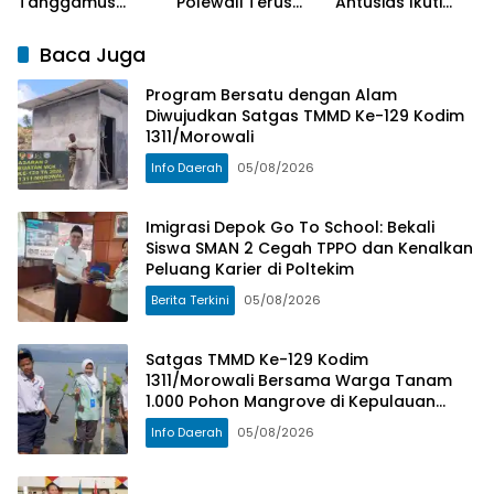
Tanggamus
Polewali Terus
Antusias Ikuti
Periode 2026-
Dikerjakan
Penanaman Bibit
2029.
Satgas TMMD
Ketahanan
Baca Juga
Pangan Bersama
Satgas TMMD
Program Bersatu dengan Alam
Ke-129
Diwujudkan Satgas TMMD Ke-129 Kodim
1311/Morowali
Info Daerah
05/08/2026
Imigrasi Depok Go To School: Bekali
Siswa SMAN 2 Cegah TPPO dan Kenalkan
Peluang Karier di Poltekim
Berita Terkini
05/08/2026
Satgas TMMD Ke-129 Kodim
1311/Morowali Bersama Warga Tanam
1.000 Pohon Mangrove di Kepulauan
Umbele
Info Daerah
05/08/2026