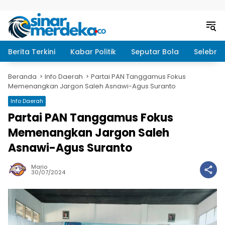
Langsung ke konten
Berita Terkini
Kabar Politik
Seputar Bola
Selebrit
Beranda
Info Daerah
Partai PAN Tanggamus Fokus
Memenangkan Jargon Saleh Asnawi-Agus Suranto
Info Daerah
Partai PAN Tanggamus Fokus
Memenangkan Jargon Saleh
Asnawi-Agus Suranto
Mario
30/07/2024