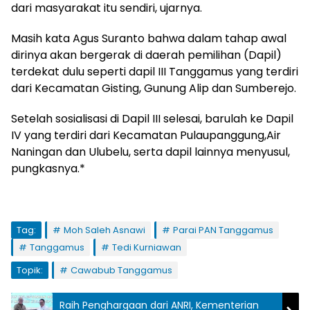
dari masyarakat itu sendiri, ujarnya.
Masih kata Agus Suranto bahwa dalam tahap awal
dirinya akan bergerak di daerah pemilihan (Dapil)
terdekat dulu seperti dapil III Tanggamus yang terdiri
dari Kecamatan Gisting, Gunung Alip dan Sumberejo.
Setelah sosialisasi di Dapil III selesai, barulah ke Dapil
IV yang terdiri dari Kecamatan Pulaupanggung,Air
Naningan dan Ulubelu, serta dapil lainnya menyusul,
pungkasnya.*
Tag:
Moh Saleh Asnawi
Parai PAN Tanggamus
Tanggamus
Tedi Kurniawan
Topik:
Cawabub Tanggamus
Raih Penghargaan dari ANRI, Kementerian