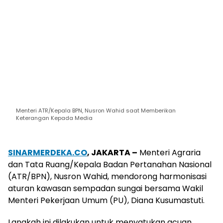
Menteri ATR/Kepala BPN, Nusron Wahid saat Memberikan
Keterangan Kepada Media
SINARMERDEKA.CO
, JAKARTA –
Menteri
Agraria
dan Tata Ruang/
Kepala
Badan
Pertanahan
Nasional
(ATR/BPN),
Nusron
Wahid,
mendorong
harmonisasi
aturan
kawasan
sempadan
sungai
bersama
Wakil
Menteri
Pekerjaan
Umum
(PU), Diana
Kusumastuti
.
Langkah
ini
dilakukan
untuk
menyatukan
acuan