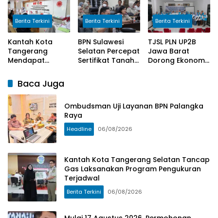
Pengukuran
Tangerang
Terjadwal
Selatan Selesai
Berita Terkini
Berita Terkini
Berita Terkini
10 Hari
Kantah Kota
BPN Sulawesi
TJSL PLN UP2B
Tangerang
Selatan Percepat
Jawa Barat
Mendapat
Sertifikat Tanah
Dorong Ekonomi
Apresiasi dari
Wakaf dan
Sirkular melalui
Masyarakat
Rumah Ibadah
Program Circular
Baca Juga
Pelaksanaan
MBR Jadi
Waste Initiative
Program
Prioritas 2026
di Desa
Ombudsman Uji Layanan BPN Palangka
Pengukuran
Cangkuang
Raya
Terjadwal
Wetan
Headline
06/08/2026
Kantah Kota Tangerang Selatan Tancap
Gas Laksanakan Program Pengukuran
Terjadwal
Berita Terkini
06/08/2026