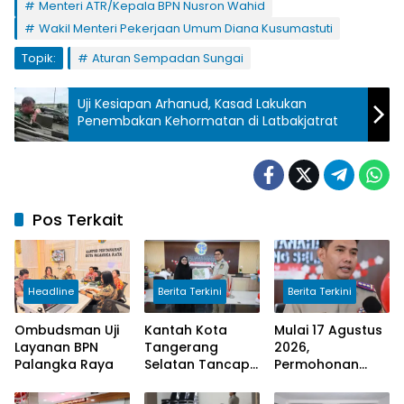
Menteri ATR/Kepala BPN Nusron Wahid
Wakil Menteri Pekerjaan Umum Diana Kusumastuti
Topik:
Aturan Sempadan Sungai
Uji Kesiapan Arhanud, Kasad Lakukan
Penembakan Kehormatan di Latbakjatrat
Pos Terkait
Headline
Berita Terkini
Berita Terkini
Ombudsman Uji
Kantah Kota
Mulai 17 Agustus
Layanan BPN
Tangerang
2026,
Palangka Raya
Selatan Tancap
Permohonan
Gas Laksanakan
Peralihan Hak di
Program
Kantah Kota