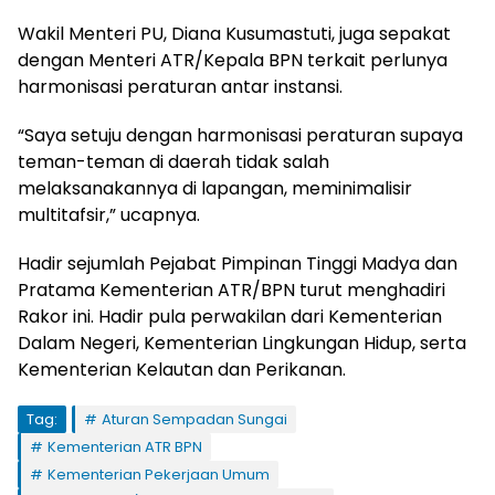
Wakil Menteri PU, Diana
Kusumastuti
, juga
sepakat
dengan
Menteri ATR/
Kepala
BPN
terkait
perlunya
harmonisasi
peraturan
antar
instansi
.
“Saya
setuju
dengan
harmonisasi
peraturan
supaya
teman-teman
di
daerah
tidak
salah
melaksanakannya
di
lapangan
,
meminimalisir
multitafsir
,”
ucapnya
.
Hadir
sejumlah
Pejabat
Pimpinan
Tinggi Madya dan
Pratama
Kementerian ATR/BPN
turut
menghadiri
Rakor
ini
.
Hadir
pula
perwakilan
dari
Kementerian
Dalam
Negeri, Kementerian
Lingkungan
Hidup
,
serta
Kementerian
Kelautan
dan
Perikanan
.
Tag:
Aturan Sempadan Sungai
Kementerian ATR BPN
Kementerian Pekerjaan Umum