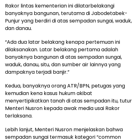
Rakor
lintas
kementerian
ini
dilatarbelakangi
banyaknya
bangunan
,
terutama
di
Jabodetabek-
Punjur
yang
berdiri
di
atas
sempadan
sungai
,
waduk
,
dan
danau
.
“Ada
dua
latar
belakang
kenapa
pertemuan
ini
dilaksanakan
.
Latar
belakang
pertama
adalah
banyaknya
bangunan
di
atas
sempadan
sungai
,
waduk
,
danau
, situ, dan
sumber
air
lainnya
yang
dampaknya
terjadi
banjir
.”
Kedua
,
banyaknya
orang ATR/BPN,
petugas
yang
kemudian
kena
kasus
hukum
akibat
menyertipikatkan
tanah
di
atas
sempadan
itu
,
tutur
Menteri
Nusron
kepada
awak
media
usai
Rakor
terlaksana
.
Lebih
lanjut
, Menteri
Nusron
menjelaskan
bahwa
sempadan
sungai
termasuk
kategori
“common