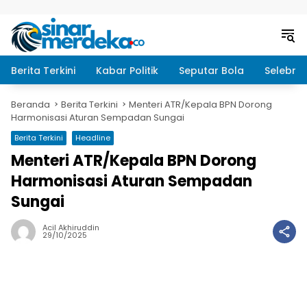
Langsung ke konten
Berita Terkini
Kabar Politik
Seputar Bola
Selebrit
Beranda
Berita Terkini
Menteri ATR/Kepala BPN Dorong
Harmonisasi Aturan Sempadan Sungai
Berita Terkini
Headline
Menteri ATR/Kepala BPN Dorong
Harmonisasi Aturan Sempadan
Sungai
Acil Akhiruddin
29/10/2025