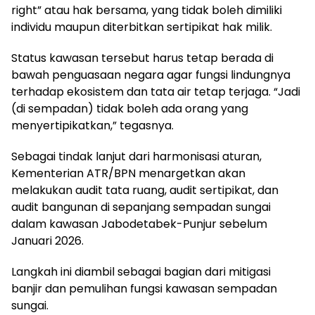
right”
atau
hak
bersama
, yang
tidak
boleh
dimiliki
individu
maupun
diterbitkan
sertipikat
hak
milik
.
Status
kawasan
tersebut
harus
tetap
berada
di
bawah
penguasaan
negara agar
fungsi
lindungnya
terhadap
ekosistem
dan tata air
tetap
terjaga
. “Jadi
(di
sempadan
)
tidak
boleh
ada
orang yang
menyertipikatkan
,”
tegasnya
.
Sebagai
tindak
lanjut
dari
harmonisasi
aturan
,
Kementerian ATR/BPN
menargetkan
akan
melakukan
audit tata
ruang
, audit
sertipikat
, dan
audit
bangunan
di
sepanjang
sempadan
sungai
dalam
kawasan
Jabodetabek-Punjur
sebelum
Januari
2026.
Langkah
ini
diambil
sebagai
bagian
dari
mitigasi
banjir
dan
pemulihan
fungsi
kawasan
sempadan
sungai
.