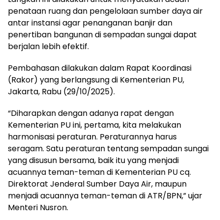
penataan
ruang
dan
pengelolaan
sumber
daya
air
antar
instansi
agar
penanganan
banjir
dan
penertiban
bangunan
di
sempadan
sungai
dapat
berjalan
lebih
efektif
.
Pembahasan
dilakukan
dalam
Rapat
Koordinasi
(
Rakor
) yang
berlangsung
di Kementerian PU,
Jakarta, Rabu (29/10/2025).
“
Diharapkan
dengan
adanya
rapat
dengan
Kementerian PU
ini
,
pertama
,
kita
melakukan
harmonisasi
peraturan
.
Peraturannya
harus
seragam
. Satu
peraturan
tentang
sempadan
sungai
yang
disusun
bersama
,
baik
itu
yang
menjadi
acuannya
teman-teman
di Kementerian PU
cq
.
Direktorat
Jenderal
Sumber
Daya
Air,
maupun
menjadi
acuannya
teman-teman
di ATR/BPN,”
ujar
Menteri
Nusron
.