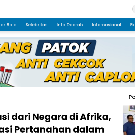
ar Bola
Selebritas
Info Daerah
Internasional
Ek
Po
i dari Negara di Afrika,
rasi Pertanahan dalam