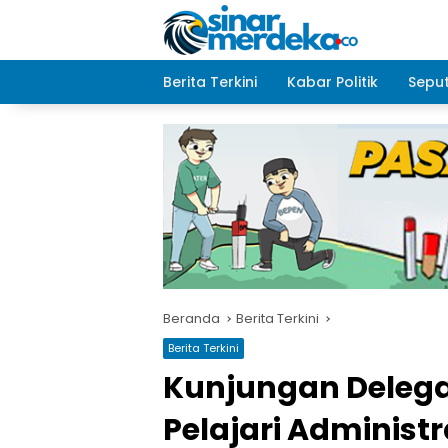
Langsung
ke
konten
Berita Terkini
Kabar Politik
Seput
Beranda
Berita Terkini
Berita Terkini
Kunjungan Delegas
Pelajari Administ