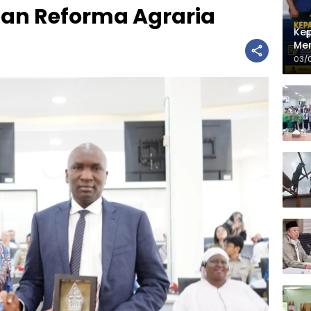
an Reforma Agraria
Kep
Men
PLT
03/