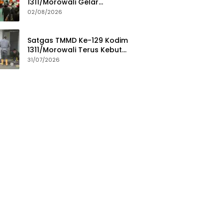
1311/Morowali Gelar
Penyuluhan Mitigasi Bencana
02/08/2026
untuk Warga
Satgas TMMD Ke-129 Kodim
1311/Morowali Terus Kebut
Penyelesaian Pembangunan
31/07/2026
MCK Masjid Quba Desa Umbele