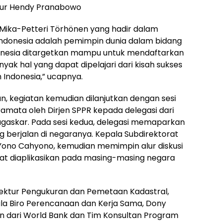
tutur Hendy Pranabowo
 Mika-Petteri Törhönen yang hadir dalam
Indonesia adalah pemimpin dunia dalam bidang
nesia ditargetkan mampu untuk mendaftarkan
yak hal yang dapat dipelajari dari kisah sukses
Indonesia,” ucapnya.
, kegiatan kemudian dilanjutkan dengan sesi
mata oleh Dirjen SPPR kepada delegasi dari
agaskar. Pada sesi kedua, delegasi memaparkan
g berjalan di negaranya. Kepala Subdirektorat
ono Cahyono, kemudian memimpin alur diskusi
t diaplikasikan pada masing-masing negara
irektur Pengukuran dan Pemetaan Kadastral,
la Biro Perencanaan dan Kerja Sama, Dony
lan dari World Bank dan Tim Konsultan Program