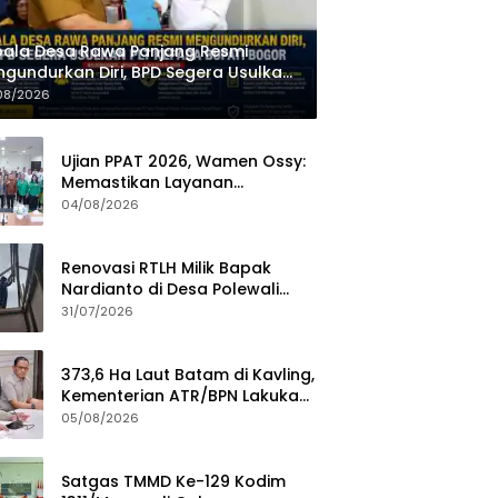
ala Desa Rawa Panjang Resmi
gundurkan Diri, BPD Segera Usulkan
 kepada Bupati Bogor
08/2026
Ujian PPAT 2026, Wamen Ossy:
Memastikan Layanan
Pertanahan dari PPAT yang
04/08/2026
Kompeten, Profesional dan
Berintegritas
Renovasi RTLH Milik Bapak
Nardianto di Desa Polewali
Memasuki Tahap Pemasangan
31/07/2026
Atap dan Dinding Kalsiboard
373,6 Ha Laut Batam di Kavling,
Kementerian ATR/BPN Lakukan
Investigasi
05/08/2026
Satgas TMMD Ke-129 Kodim