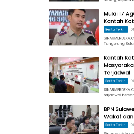
Mulai 17 A
Kantah Kot
Berita Terkini
0
SINARMERDEKA.C
Tangerang Selat
Kantah Kot
Masyaraka
Terjadwal
Berita Terkini
0
SINARMERDEKA.C
terjadwal bersa
BPN Sulawe
Wakaf dan 
Berita Terkini
0
Sinarmerdeka.co