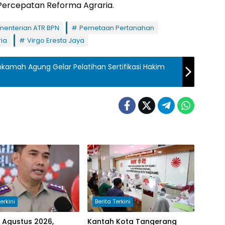
ercepatan Reforma Agraria.
menterian ATR BPN
Pemetaan Pertanahan
ia
Virgo Eresta Jaya
amah Agung Gelar Pelatihan Sertifikasi Hakim
erkini
Berita Terkini
7 Agustus 2026,
Kantah Kota Tangerang