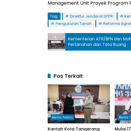
Management Unit Proyek Program P
Tag:
Direktur Jenderal SPPR
Ke
Pengukuran Tanah
Reforma Agrar
Kementerian ATR/BPN dan Mahk
Pertanahan dan Tata Ruang
Pos Terkait
Berita Terkini
Berita T
Kantah Kota Tangerang
Mulai 1