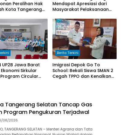
onan Peralihan Hak
Mendapat Apresiasi dari
tah Kota Tangerang
Masyarakat Pelaksanaan
 Selesai 10 Hari
Program Pengukuran
Terjadwal
erkini
Berita Terkini
N UP2B Jawa Barat
Imigrasi Depok Go To
Ekonomi Sirkular
School: Bekali Siswa SMAN 2
 Program Circular
Cegah TPPO dan Kenalkan
nitiative di Desa
Peluang Karier di Poltekim
ang Wetan
ta Tangerang Selatan Tancap Gas
n Program Pengukuran Terjadwal
6/08/2026
, TANGERANG SELATAN – Menteri Agraria dan Tata
adan Pertanahan Nasional, Nusron Wahid dalam…