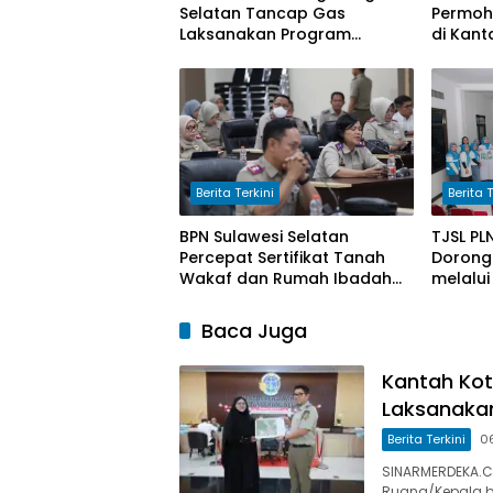
Selatan Tancap Gas
Permoh
Laksanakan Program
di Kan
Pengukuran Terjadwal
Selatan
Berita Terkini
Berita T
BPN Sulawesi Selatan
TJSL PL
Percepat Sertifikat Tanah
Dorong 
Wakaf dan Rumah Ibadah
melalui
MBR Jadi Prioritas 2026
Waste I
Cangku
Baca Juga
Kantah Ko
Laksanaka
Berita Terkini
0
SINARMERDEKA.CO
Ruang/Kepala b