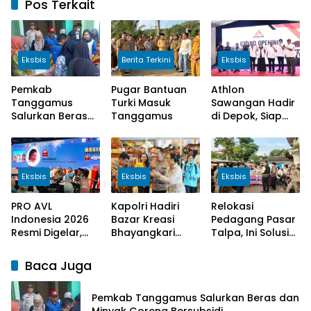
Pos Terkait
Eksbis
Berita Terkini
Eksbis
Pemkab
Pugar Bantuan
Athlon
Tanggamus
Turki Masuk
Sawangan Hadir
Salurkan Beras
Tanggamus
di Depok, Siap
dan Minyak
Cetak Atlet
Goreng
Berprestasi dan
Bersubsidi
Dukung Gaya
Hidup Sehat
Eksbis
Eksbis
Eksbis
PRO AVL
Kapolri Hadiri
Relokasi
Indonesia 2026
Bazar Kreasi
Pedagang Pasar
Resmi Digelar,
Bhayangkari
Talpa, Ini Solusi
Panggung
Nusantara 2026,
Pemkab
Inovasi Teknologi
Perkuat
Tanggamus
Baca Juga
Audio Visual dan
Pemberdayaan
Musik
UMKM dan
Pemkab Tanggamus Salurkan Beras dan
Budaya Lokal