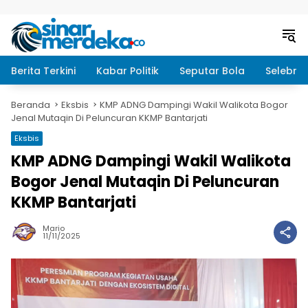
Langsung ke konten
Berita Terkini
Kabar Politik
Seputar Bola
Selebrit
Beranda
Eksbis
KMP ADNG Dampingi Wakil Walikota Bogor
Jenal Mutaqin Di Peluncuran KKMP Bantarjati
Eksbis
KMP ADNG Dampingi Wakil Walikota
Bogor Jenal Mutaqin Di Peluncuran
KKMP Bantarjati
Mario
11/11/2025