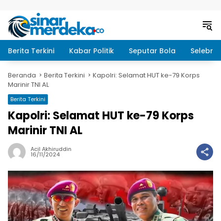
Langsung ke konten
Berita Terkini
Kabar Politik
Seputar Bola
Selebrit
Beranda
Berita Terkini
Kapolri: Selamat HUT ke-79 Korps
Marinir TNI AL
Berita Terkini
Kapolri: Selamat HUT ke-79 Korps
Marinir TNI AL
Acil Akhiruddin
16/11/2024