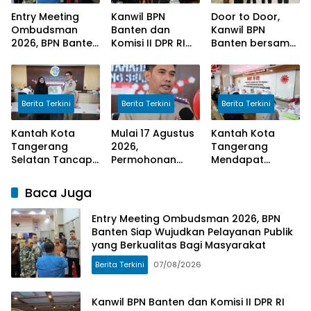
Entry Meeting
Kanwil BPN
Door to Door,
Ombudsman
Banten dan
Kanwil BPN
2026, BPN Banten
Komisi II DPR RI
Banten bersama
Siap Wujudkan
Sosialisasi
Komisi II DPR RI
Pelayanan Publik
Program
Serahkan
yang Berkualitas
Kementerian
Sertipikat
Bagi Masyarakat
ATR/BPN
Kepada
Berita Terkini
Berita Terkini
Berita Terkini
Masyarakat
Kantah Kota
Mulai 17 Agustus
Kantah Kota
Tangerang
2026,
Tangerang
Selatan Tancap
Permohonan
Mendapat
Gas Laksanakan
Peralihan Hak di
Apresiasi dari
Program
Kantah Kota
Masyarakat
Baca Juga
Pengukuran
Tangerang
Pelaksanaan
Terjadwal
Selatan Selesai
Program
Entry Meeting Ombudsman 2026, BPN
10 Hari
Pengukuran
Banten Siap Wujudkan Pelayanan Publik
Terjadwal
yang Berkualitas Bagi Masyarakat
Berita Terkini
07/08/2026
Kanwil BPN Banten dan Komisi II DPR RI