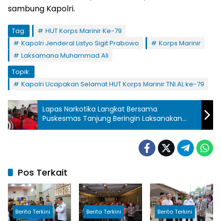
sambung Kapolri.
Tag:
HUT Korps Marinir Ke-79
Kapolri Jenderal Listyo Sigit Prabowo
Korps Marinir
Laksamana Muhammad Ali
Topik:
Kapolri Ucapakan Selamat HUT Korps Marinir TNI AL ke-79
Lapas Narkotika Langkat Bersama
Puskesmas Tanjung Beringin Laksanakan
Pengobatan dan Pemeriksaan Kesehatan
Bagi Warga Binaan
Pos Terkait
Berita Terkini
Berita Terkini
Berita Terkini