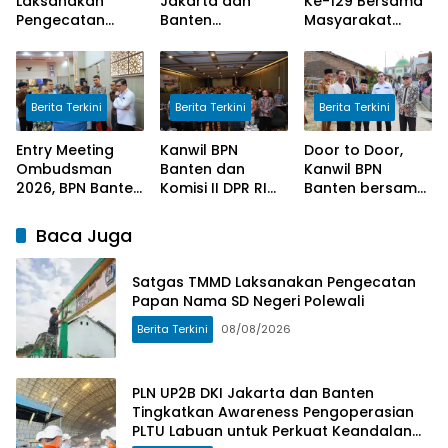
Laksanakan
Jakarta dan
Ke-129 Bersama
Pengecatan
Banten
Masyarakat
Papan Nama SD
Tingkatkan
Lanjutkan
Negeri Polewali
Awareness
Pekerjaan
Pengoperasian
Program
PLTU Labuan
Manunggal Air
Berita Terkini
Berita Terkini
Berita Terkini
untuk Perkuat
Bersih di Desa
Keandalan
Umbele
Entry Meeting
Kanwil BPN
Door to Door,
Pasokan Listrik
Ombudsman
Banten dan
Kanwil BPN
2026, BPN Banten
Komisi II DPR RI
Banten bersama
Siap Wujudkan
Sosialisasi
Komisi II DPR RI
Pelayanan Publik
Program
Serahkan
Baca Juga
yang Berkualitas
Kementerian
Sertipikat
Bagi Masyarakat
ATR/BPN
Kepada
Satgas TMMD Laksanakan Pengecatan
Masyarakat
Papan Nama SD Negeri Polewali
Berita Terkini
08/08/2026
PLN UP2B DKI Jakarta dan Banten
Tingkatkan Awareness Pengoperasian
PLTU Labuan untuk Perkuat Keandalan