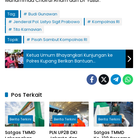
Muhammad Choirul Anam dan Dr Yusuf.
Tag:
Budi Gunawan
Jenderal Pol. Listyo Sigit Prabowo
Kompolnas RI
Tito Karnavian
Topik:
Pisah Sambut Kompolnas RI
Ketua Umum Bhayangkari Kunjungan ke
Polres Kupang Berikan Bantuan
Kemanusiaan
Pos Terkait
Berita Terkini
Berita Terkini
Berita Terkini
Satgas TMMD
PLN UP2B DKI
Satgas TMMD