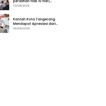
peralihan Hak 10 Hari,
Pengukuran Terjadwal Waktu
03/08/2026
Tunggu 7 Hari
Kantah Kota Tangerang
Mendapat Apresiasi dari
Masyarakat Pelaksanaan
06/08/2026
Program Pengukuran
Terjadwal