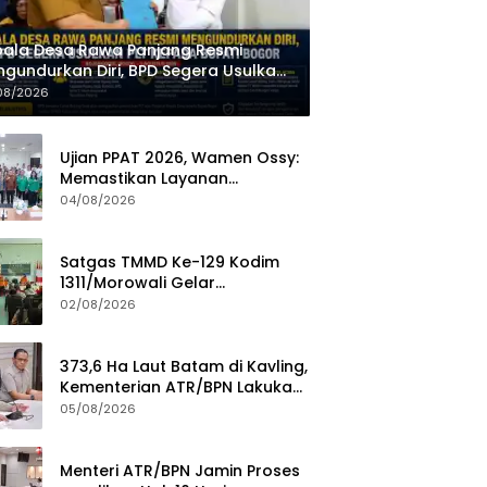
ala Desa Rawa Panjang Resmi
gundurkan Diri, BPD Segera Usulkan
 kepada Bupati Bogor
08/2026
Ujian PPAT 2026, Wamen Ossy:
Memastikan Layanan
Pertanahan dari PPAT yang
04/08/2026
Kompeten, Profesional dan
Berintegritas
Satgas TMMD Ke-129 Kodim
1311/Morowali Gelar
Penyuluhan Mitigasi Bencana
02/08/2026
untuk Warga
373,6 Ha Laut Batam di Kavling,
Kementerian ATR/BPN Lakukan
Investigasi
05/08/2026
Menteri ATR/BPN Jamin Proses