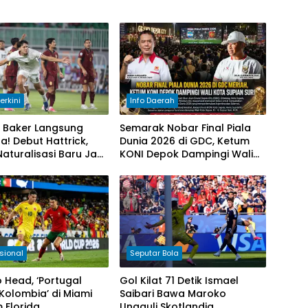
erkini
Info Daerah
l Baker Langsung
Semarak Nobar Final Piala
a! Debut Hattrick,
Dunia 2026 di GDC, Ketum
 Naturalisasi Baru Jadi
KONI Depok Dampingi Wali
n Baru Timnas
Kota Supian Suri
sia
sional
Seputar Bola
 Head, ‘Portugal
Gol Kilat 71 Detik Ismael
Kolombia’ di Miami
Saibari Bawa Maroko
 Florida
Ungguli Skotlandia