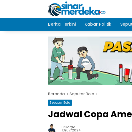
Langsung
ke
konten
Berita Terkini
Kabar Politik
Seput
Beranda
Seputar Bola
Seputar Bola
Jadwal Copa Amer
Frikarda
13/07/2024