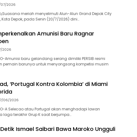
/07/2026
o,Suasana meriah menyelimuti Alun-Alun Grand Depok City
, Kota Depok, pada Senin (20/7/2026) dini…
perkenalkan Amunisi Baru Ragnar
oen
7/2026
-Amunisi baru gelandang serang dimiliki PERSIB resmi
n pemain barunya untuk menyongsong kompetisi musim
ad, ‘Portugal Kontra Kolombia’ di Miami
orida
7/06/2026
O-A Selecao atau Portugal akan menghadapi lawan
a laga terakhir Grup K saat berjumpa…
1 Detik Ismael Saibari Bawa Maroko Ungguli