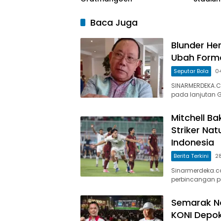
Baca Juga
Blunder He
Ubah Form
Seputar Bola
0
SINARMERDEKA.CO
pada lanjutan G
Mitchell Ba
Striker Nat
Indonesia
Berita Terkini
2
Sinarmerdeka.co
perbincangan pu
Semarak No
KONI Depok