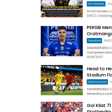
Info Daerah
20
Sinarmerdeka.c
(GDC), Cilodong
PERSIB Mem
Oratmang
Headline
05/0
SINARMERDEKA.CO
memperkenalka
2026/2027….
Head to He
Stadium Fl
Internasional
2
SINARMERDEKA.C
terberatnya pad
Gol Kilat 7
Skotlandia