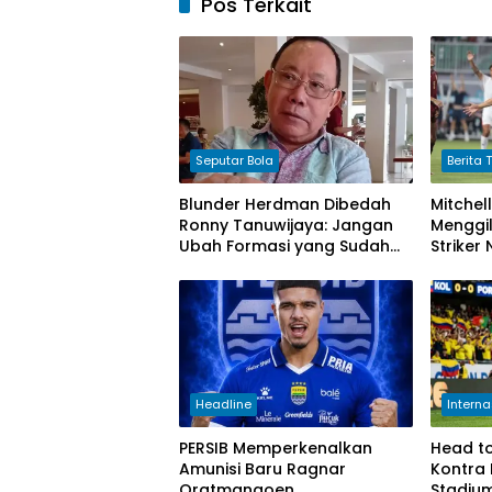
Pos Terkait
Seputar Bola
Berita T
Blunder Herdman Dibedah
Mitchel
Ronny Tanuwijaya: Jangan
Menggil
Ubah Formasi yang Sudah
Striker
Menang!
Harapa
Indone
Headline
Interna
PERSIB Memperkenalkan
Head to
Amunisi Baru Ragnar
Kontra 
Oratmangoen
Stadium