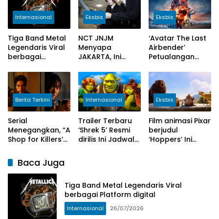
Internasional
Eksbis
Eksbis
Tiga Band Metal
NCT JNJM
‘Avatar The Last
Legendaris Viral
Menyapa
Airbender’
berbagai
JAKARTA, Ini
Petualangan
Platform digital
Jadwal
baru di Kerajaan
Fanmeeting
Bumi
‘DUALITY’
Berita Terkini
Internasional
Eksbis
Serial
Trailer Terbaru
Film animasi Pixar
Menegangkan, “A
‘Shrek 5’ Resmi
berjudul
Shop for Killers’
dirilis Ini Jadwal
‘Hoppers’ Ini
Merilis Teaser
Penayangannya
Jadwal
Teranyar
Tayangnya
Baca Juga
Tiga Band Metal Legendaris Viral
berbagai Platform digital
Internasional
26/07/2026