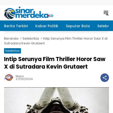
Langsung ke konten
Berita Terkini
Kabar Politik
Seputar Bola
Selebrit
Beranda
Selebritas
Intip Serunya Film Thriller Horor Saw X di
Sutradara Kevin Grutaert
Selebritas
Intip Serunya Film Thriller Horor Saw
X di Sutradara Kevin Grutaert
Mario
27/05/2024