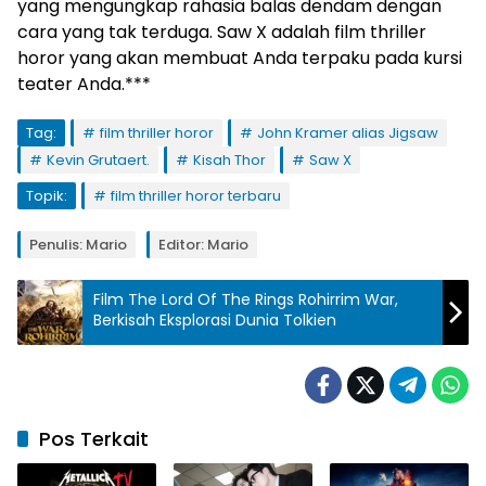
yang mengungkap rahasia balas dendam dengan
cara yang tak terduga. Saw X adalah film thriller
horor yang akan membuat Anda terpaku pada kursi
teater Anda.***
Tag:
film thriller horor
John Kramer alias Jigsaw
Kevin Grutaert.
Kisah Thor
Saw X
Topik:
film thriller horor terbaru
Penulis: Mario
Editor: Mario
Film The Lord Of The Rings Rohirrim War,
Berkisah Eksplorasi Dunia Tolkien
Pos Terkait