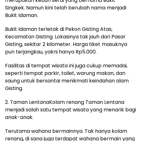
merupakan kebun serai yang bernama Bukit
Singkek. Namun kini telah berubah nama menjadi
Bukit Idaman.
Bukit Idaman terletak di Pekon Gisting Atas,
Kecamatan Gisting. Lokasinya tak jauh dari Pasar
Gisting, sekitar 2 kilometer. Harga tiket masuknya
pun terjangkau, yakni hanya Rp5.000.
Fasilitas di tempat wisata ini juga cukup memadai,
seperti tempat parkir, toilet, warung makan, dan
saung untuk bersantai menikmati keindahan alam
Gisting.
2. Taman LentanaKolam renang Taman Lentana
menjadi salah satu tempat wisata yang menarik bagi
anak-anak.
Terutama wahana bermainnya. Tak hanya kolam
renang, di sana juga terdapat wahana bermain yang